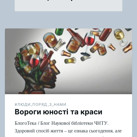
#ЛЮДИ_ПОРЯД_З_НАМИ
Вороги юності та краси
БлогоТека / Блог Наукової бібліотеки ЧНТУ.
Здоровий спосіб життя – це ознака сьогодення, але