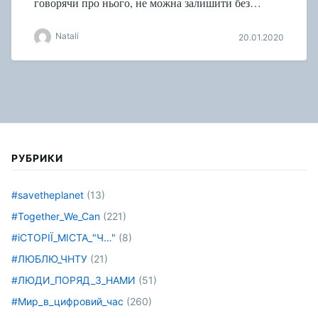
говорячи про нього, не можна залишити без…
Natali
20.01.2020
РУБРИКИ
#savetheplanet
(13)
#Together_We_Can
(221)
#іСТОРІЇ_МІСТА_"Ч…"
(8)
#ЛЮБЛЮ_ЧНТУ
(21)
#ЛЮДИ_ПОРЯД_З_НАМИ
(51)
#Мир_в_цифровий_час
(260)