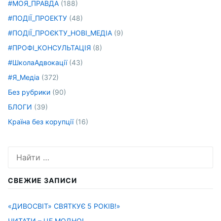
#МОЯ_ПРАВДА
(188)
#ПОДІЇ_ПРОЕКТУ
(48)
#ПОДІЇ_ПРОЄКТУ_НОВІ_МЕДІА
(9)
#ПРОФІ_КОНСУЛЬТАЦІЯ
(8)
#ШколаАдвокації
(43)
#Я_Медіа
(372)
Без рубрики
(90)
БЛОГИ
(39)
Країна без корупції
(16)
Искать:
СВЕЖИЕ ЗАПИСИ
«ДИВОСВІТ» СВЯТКУЄ 5 РОКІВ!»
ЧИТАТИ – ЦЕ МОДНО!