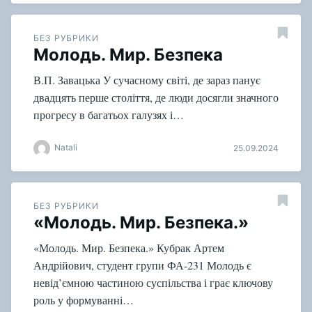
БЕЗ РУБРИКИ
Молодь. Мир. Безпека
В.П. Завацька У сучасному світі, де зараз панує
двадцять перше століття, де люди досягли значного
прогресу в багатьох галузях і…
Natali
25.09.2024
БЕЗ РУБРИКИ
«Молодь. Мир. Безпека.»
«Молодь. Мир. Безпека.» Кубрак Артем
Андрійович, студент групи ФА-231 Молодь є
невід’ємною частиною суспільства і грає ключову
роль у формуванні…