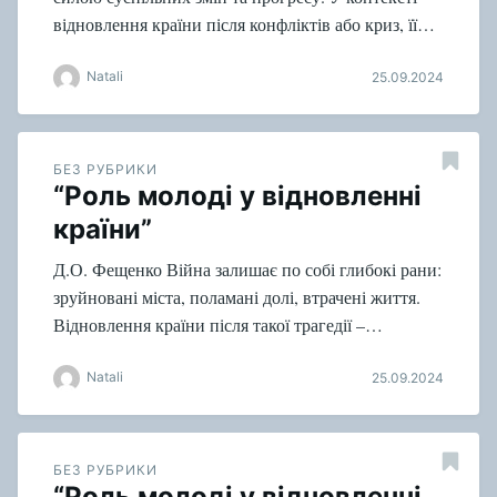
відновлення країни після конфліктів або криз, її…
Natali
25.09.2024
БЕЗ РУБРИКИ
“Роль молоді у відновленні
країни”
Д.О. Фещенко Війна залишає по собі глибокі рани:
зруйновані міста, поламані долі, втрачені життя.
Відновлення країни після такої трагедії –…
Natali
25.09.2024
БЕЗ РУБРИКИ
“Роль молоді у відновленні