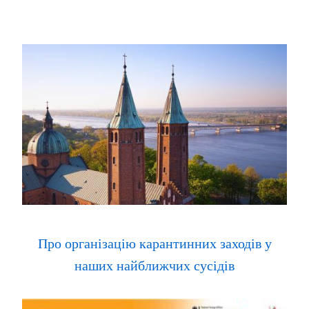
Про організацію карантинних заходів у
наших найближчих сусідів