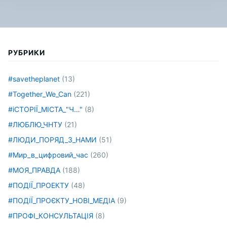
РУБРИКИ
#savetheplanet
(13)
#Together_We_Can
(221)
#іСТОРІЇ_МІСТА_"Ч…"
(8)
#ЛЮБЛЮ_ЧНТУ
(21)
#ЛЮДИ_ПОРЯД_З_НАМИ
(51)
#Мир_в_цифровий_час
(260)
#МОЯ_ПРАВДА
(188)
#ПОДІЇ_ПРОЕКТУ
(48)
#ПОДІЇ_ПРОЄКТУ_НОВІ_МЕДІА
(9)
#ПРОФІ_КОНСУЛЬТАЦІЯ
(8)