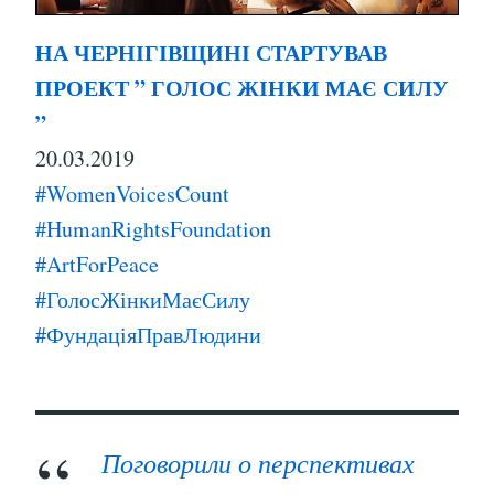
НА ЧЕРНІГІВЩИНІ СТАРТУВАВ
ПРОЕКТ ” ГОЛОС ЖІНКИ МАЄ СИЛУ
”
20.03.2019
#WomenVoicesCount
#HumanRightsFoundation
#ArtForPeace
#ГолосЖінкиМаєСилу
#ФундаціяПравЛюдини
Поговорили о перспективах