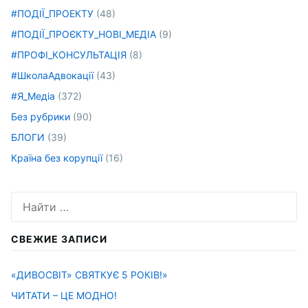
#ПОДІЇ_ПРОЕКТУ
(48)
#ПОДІЇ_ПРОЄКТУ_НОВІ_МЕДІА
(9)
#ПРОФІ_КОНСУЛЬТАЦІЯ
(8)
#ШколаАдвокації
(43)
#Я_Медіа
(372)
Без рубрики
(90)
БЛОГИ
(39)
Країна без корупції
(16)
Искать:
СВЕЖИЕ ЗАПИСИ
«ДИВОСВІТ» СВЯТКУЄ 5 РОКІВ!»
ЧИТАТИ – ЦЕ МОДНО!