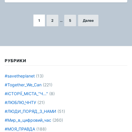
1
2
…
5
Далее
Навигация
по
записям
РУБРИКИ
#savetheplanet
(13)
#Together_We_Can
(221)
#іСТОРІЇ_МІСТА_"Ч…"
(8)
#ЛЮБЛЮ_ЧНТУ
(21)
#ЛЮДИ_ПОРЯД_З_НАМИ
(51)
#Мир_в_цифровий_час
(260)
#МОЯ_ПРАВДА
(188)