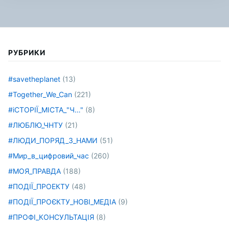
РУБРИКИ
#savetheplanet
(13)
#Together_We_Can
(221)
#іСТОРІЇ_МІСТА_"Ч…"
(8)
#ЛЮБЛЮ_ЧНТУ
(21)
#ЛЮДИ_ПОРЯД_З_НАМИ
(51)
#Мир_в_цифровий_час
(260)
#МОЯ_ПРАВДА
(188)
#ПОДІЇ_ПРОЕКТУ
(48)
#ПОДІЇ_ПРОЄКТУ_НОВІ_МЕДІА
(9)
#ПРОФІ_КОНСУЛЬТАЦІЯ
(8)