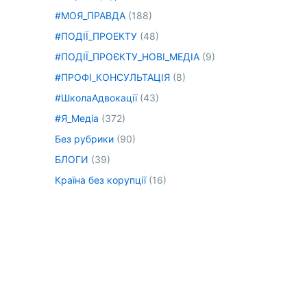
#МОЯ_ПРАВДА
(188)
#ПОДІЇ_ПРОЕКТУ
(48)
#ПОДІЇ_ПРОЄКТУ_НОВІ_МЕДІА
(9)
#ПРОФІ_КОНСУЛЬТАЦІЯ
(8)
#ШколаАдвокації
(43)
#Я_Медіа
(372)
Без рубрики
(90)
БЛОГИ
(39)
Країна без корупції
(16)