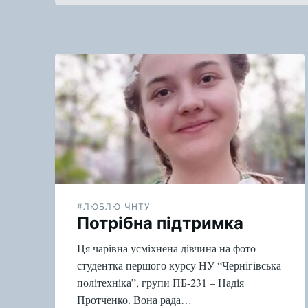
#ЛЮБЛЮ_ЧНТУ
Потрібна підтримка
Ця чарівна усміхнена дівчина на фото –
студентка першого курсу НУ “Чернігівська
політехніка”, групи ПБ-231 – Надія
Протченко. Вона рада…