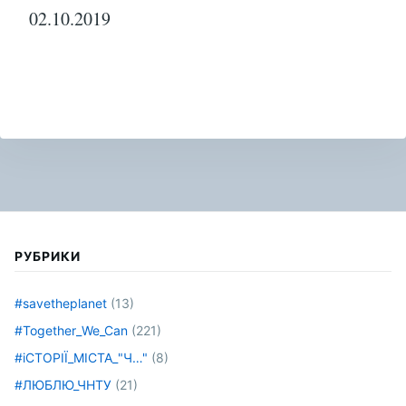
02.10.2019
РУБРИКИ
#savetheplanet
(13)
#Together_We_Can
(221)
#іСТОРІЇ_МІСТА_"Ч…"
(8)
#ЛЮБЛЮ_ЧНТУ
(21)