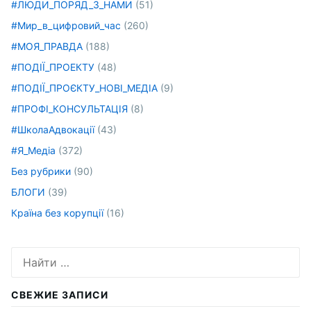
#ЛЮДИ_ПОРЯД_З_НАМИ
(51)
#Мир_в_цифровий_час
(260)
#МОЯ_ПРАВДА
(188)
#ПОДІЇ_ПРОЕКТУ
(48)
#ПОДІЇ_ПРОЄКТУ_НОВІ_МЕДІА
(9)
#ПРОФІ_КОНСУЛЬТАЦІЯ
(8)
#ШколаАдвокації
(43)
#Я_Медіа
(372)
Без рубрики
(90)
БЛОГИ
(39)
Країна без корупції
(16)
Искать:
СВЕЖИЕ ЗАПИСИ