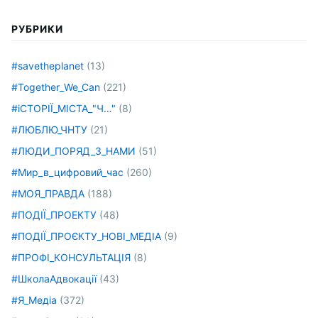
РУБРИКИ
#savetheplanet
(13)
#Together_We_Can
(221)
#іСТОРІЇ_МІСТА_"Ч…"
(8)
#ЛЮБЛЮ_ЧНТУ
(21)
#ЛЮДИ_ПОРЯД_З_НАМИ
(51)
#Мир_в_цифровий_час
(260)
#МОЯ_ПРАВДА
(188)
#ПОДІЇ_ПРОЕКТУ
(48)
#ПОДІЇ_ПРОЄКТУ_НОВІ_МЕДІА
(9)
#ПРОФІ_КОНСУЛЬТАЦІЯ
(8)
#ШколаАдвокації
(43)
#Я_Медіа
(372)