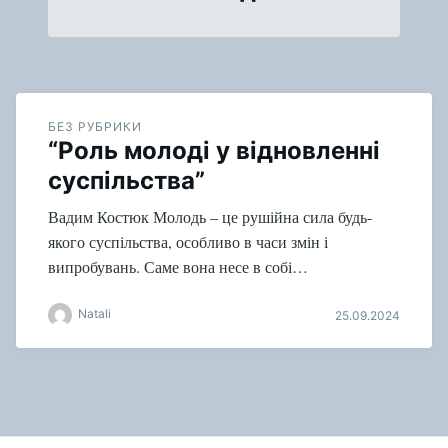
БЕЗ РУБРИКИ
“Роль молоді у відновленні
суспільства”
Вадим Костюк Молодь – це рушійна сила будь-
якого суспільства, особливо в часи змін і
випробувань. Саме вона несе в собі…
Natali
25.09.2024