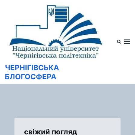
Перейти
Искать:
к
содержимому
ЧЕРНІГІВСЬКА
БЛОГОСФЕРА
свіжий погляд