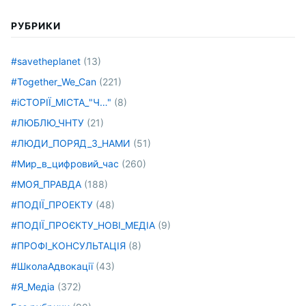
РУБРИКИ
#savetheplanet
(13)
#Together_We_Can
(221)
#іСТОРІЇ_МІСТА_"Ч…"
(8)
#ЛЮБЛЮ_ЧНТУ
(21)
#ЛЮДИ_ПОРЯД_З_НАМИ
(51)
#Мир_в_цифровий_час
(260)
#МОЯ_ПРАВДА
(188)
#ПОДІЇ_ПРОЕКТУ
(48)
#ПОДІЇ_ПРОЄКТУ_НОВІ_МЕДІА
(9)
#ПРОФІ_КОНСУЛЬТАЦІЯ
(8)
#ШколаАдвокації
(43)
#Я_Медіа
(372)