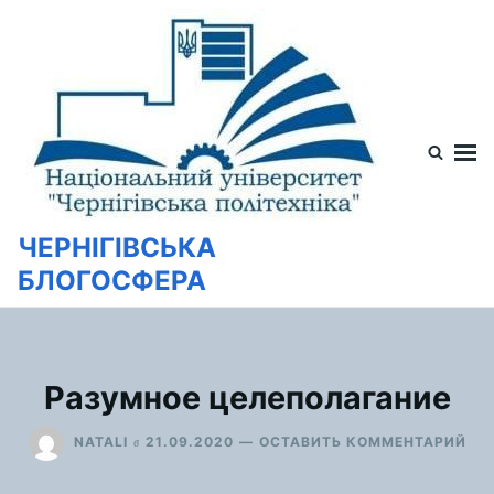
Перейти
Искать:
к
содержимому
ЧЕРНІГІВСЬКА
БЛОГОСФЕРА
Разумное целеполагание
ДЛ
в
NATALI
21.09.2020
ОСТАВИТЬ КОММЕНТАРИЙ
РА
ЦЕ