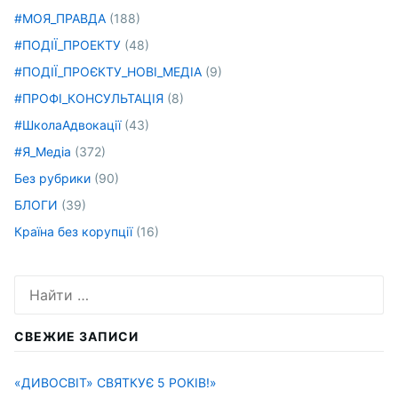
#МОЯ_ПРАВДА
(188)
#ПОДІЇ_ПРОЕКТУ
(48)
#ПОДІЇ_ПРОЄКТУ_НОВІ_МЕДІА
(9)
#ПРОФІ_КОНСУЛЬТАЦІЯ
(8)
#ШколаАдвокації
(43)
#Я_Медіа
(372)
Без рубрики
(90)
БЛОГИ
(39)
Країна без корупції
(16)
Искать:
СВЕЖИЕ ЗАПИСИ
«ДИВОСВІТ» СВЯТКУЄ 5 РОКІВ!»