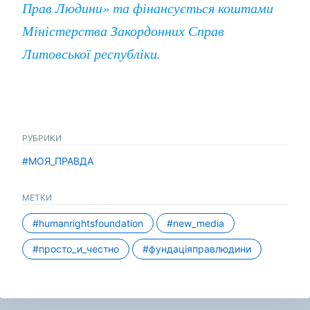
Прав Людини» та фінансується коштами
Міністерства Закордонних Справ
Литовської республіки.
РУБРИКИ
#МОЯ_ПРАВДА
МЕТКИ
#humanrightsfoundation
#new_media
#просто_и_честно
#фундаціяправлюдини