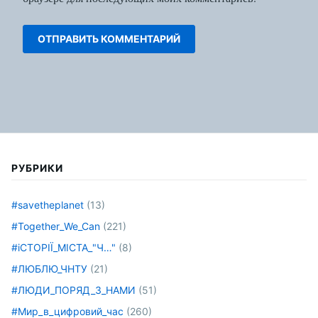
РУБРИКИ
#savetheplanet
(13)
#Together_We_Can
(221)
#іСТОРІЇ_МІСТА_"Ч…"
(8)
#ЛЮБЛЮ_ЧНТУ
(21)
#ЛЮДИ_ПОРЯД_З_НАМИ
(51)
#Мир_в_цифровий_час
(260)