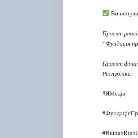
Ви виправ
Проєкт реалі
“Фундація пр
Проєкт фінан
Республіки.
#ЯМедіа
#ФундаціяП
#HumanRight