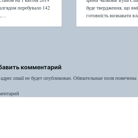
налгядом перебувало 142
буде твердження, що вмі
н,…
готовність визнавати в
бавить комментарий
адрес email не будет опубликован.
Обязательные поля помечены
ментарий