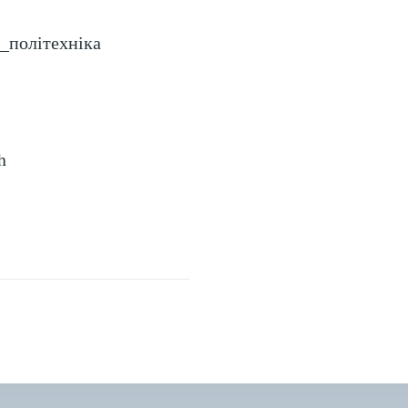
а_політехніка
h