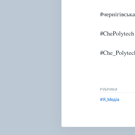
#чернігівськ
#ChePolytech
#Che_Polytec
РУБРИКИ
#Я_Медіа