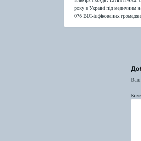
року в Україні під медичним 
076 ВІЛ-інфікованих громадя
До
Ваш 
Ком