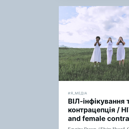
Навигация
по
записям
#Я_МЕДІА
ВІЛ-інфікування 
контрацепція / HI
and female contr
Ельвіра Гвоздь / Elvira Hvozd.