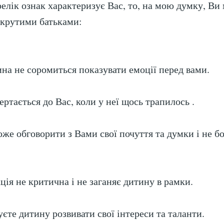
елік ознак характеризує Вас, то, на мою думку, Ви
 крутими батьками:
а не соромиться показувати емоції перед вами.
ртається до Вас, коли у неї щось трапилось .
е обговорити з Вами свої почуття та думки і не б
ія не критична і не заганяє дитину в рамки.
єте дитину розвивати свої інтереси та таланти.