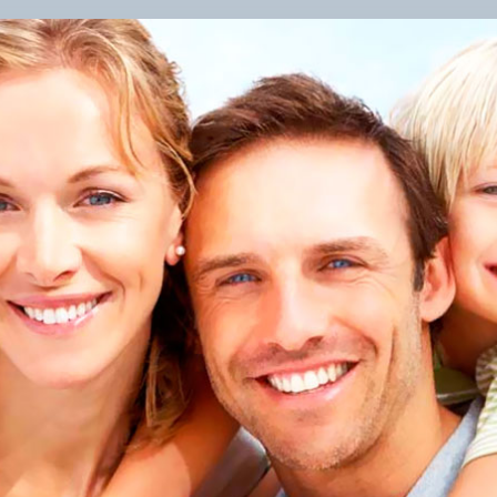
ЯКІ
ВО