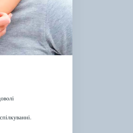
доволі
спілкуванні.