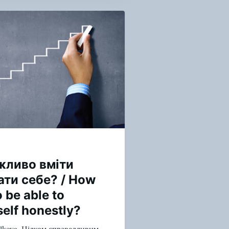
жливо вміти
ати себе? / How
o be able to
self honestly?
alkova. Цілком справедливим