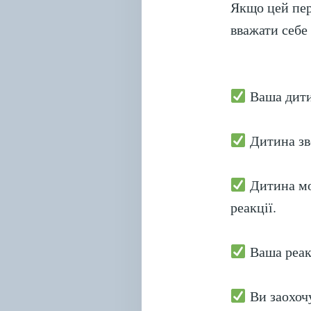
Якщо цей пер
вважати себе
Ваша дитин
Дитина зве
Дитина мож
реакції.
Ваша реакц
Ви заохочу