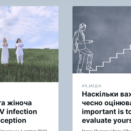
#Я_МЕДІА
Наскільки ва
та жіноча
чесно оцінюв
V infection
important is t
aception
evaluate your
 Станом на 1 квітня 2019
Ірина Чалкова/ Iryna Ch