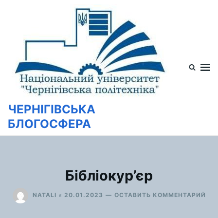
Перейти
Искать:
к
содержимому
ЧЕРНІГІВСЬКА
БЛОГОСФЕРА
Бібліокур’єр
ДЛ
в
NATALI
20.01.2023
ОСТАВИТЬ КОММЕНТАРИЙ
БІБ