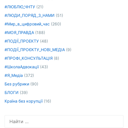
#ЛЮБЛЮ_ЧНТУ
(21)
#ЛЮДИ_ПОРЯД_З_НАМИ
(51)
#Мир_в_цифровий_час
(260)
#МОЯ_ПРАВДА
(188)
#ПОДІЇ_ПРОЕКТУ
(48)
#ПОДІЇ_ПРОЄКТУ_НОВІ_МЕДІА
(9)
#ПРОФІ_КОНСУЛЬТАЦІЯ
(8)
#ШколаАдвокації
(43)
#Я_Медіа
(372)
Без рубрики
(90)
БЛОГИ
(39)
Країна без корупції
(16)
Искать: