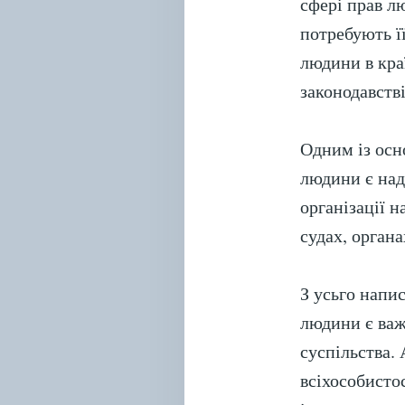
сфері прав л
потребують ї
людини в кра
законодавстві
Одним із осн
людини є над
організації 
судах, орган
З усьго напи
людини є важ
суспільства.
всіхособистос