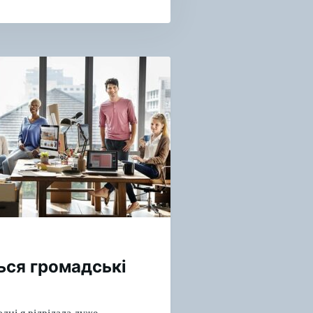
ся громадські
дні я відвідала дуже