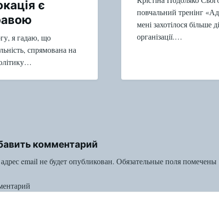
кація є
повчальний тренінг «Ад
равою
мені захотілося більше д
організації.…
гу, я гадаю, що
яльність, спрямована на
політику…
бавить комментарий
адрес email не будет опубликован.
Обязательные поля помечены
ментарий