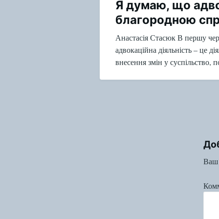
Я думаю, що адво
благородною сп
Анастасія Стасюк В першу чер
адвокаційна діяльність – це ді
внесення змін у суспільство, 
До
Ваш 
Ком