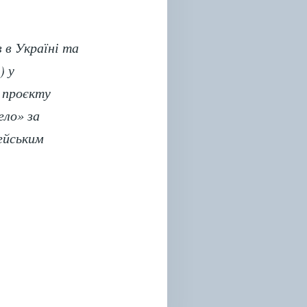
 в Україні та
) у
 проєкту
ело» за
ейським