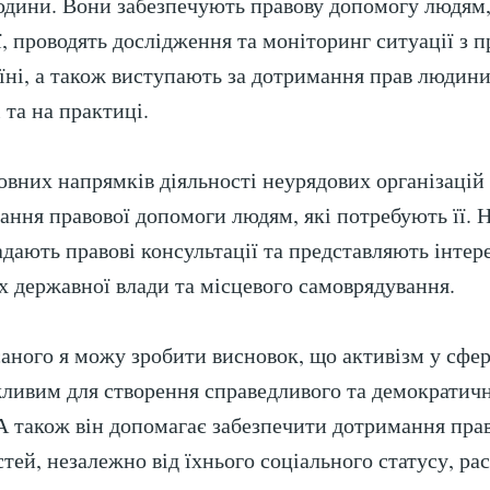
юдини. Вони забезпечують правову допомогу людям,
ї, проводять дослідження та моніторинг ситуації з 
їні, а також виступають за дотримання прав людини
 та на практиці.
овних напрямків діяльності неурядових організацій 
ання правової допомоги людям, які потребують її. 
надають правові консультації та представляють інтер
ах державної влади та місцевого самоврядування.
саного я можу зробити висновок, що активізм у сфер
ливим для створення справедливого та демократич
 А також він допомагає забезпечити дотримання пра
тей, незалежно від їхнього соціального статусу, раси