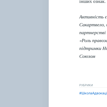
інших ознак.
Активність є
Сакартвело, 
партнерстві 
«Роль правоз
підтримки Hu
Союзом
РУБРИКИ
#ШколаАдвокаці