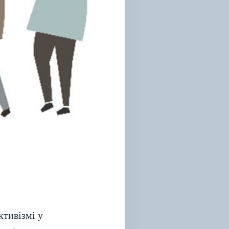
ктивізмі у