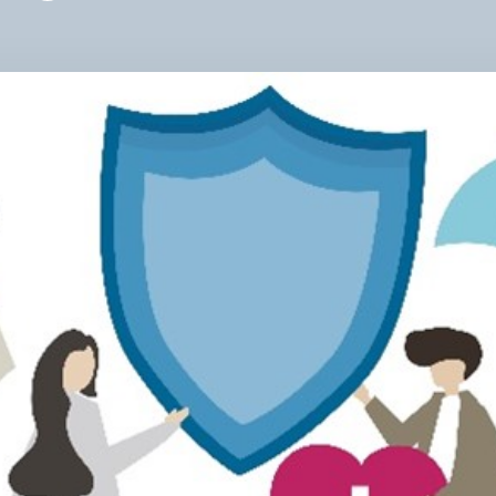
У
СФЕ
ПР
ЛЮ
ТА
РО
НЕ
ОРГ