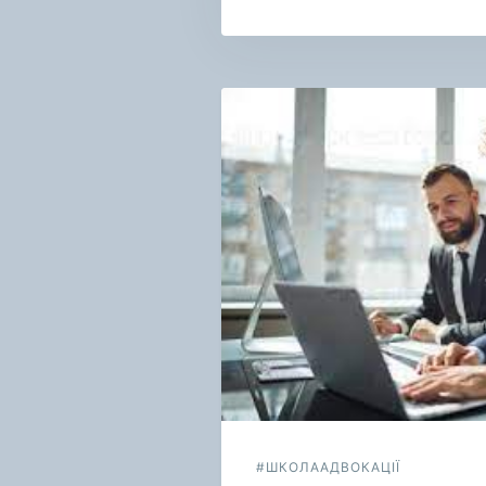
Навигация
по
записям
#ШКОЛААДВОКАЦІЇ