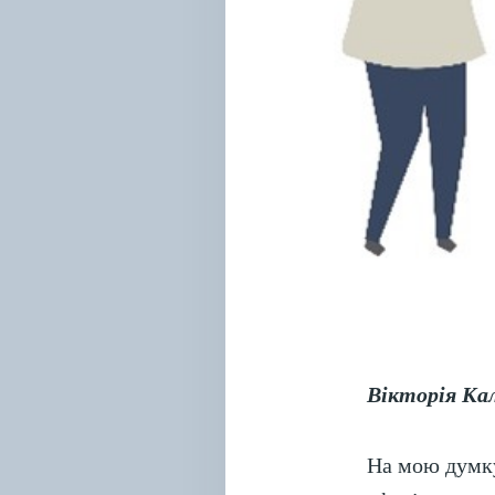
Вікторія Кал
На мою думку,