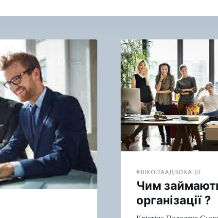
#ШКОЛААДВОКАЦІЇ
Чим займають
організації ?
Крістіна Подоляко Сього