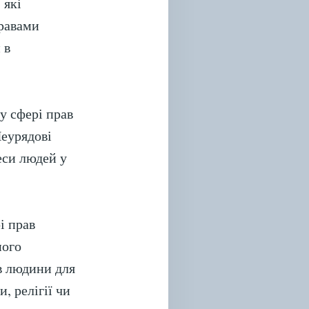
 які
правами
 в
у сфері прав
Неурядові
еси людей у
і прав
ного
в людини для
, релігії чи