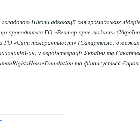
 складовою Школи адвокації для громадських лідерів
що проводиться ГО «Вектор прав людини» (Україна
з ГО «Світ толерантності» (Сакартвело) в межах
ахисників)-ць) у євроінтеграції України та Сакартв
manRightsHouseFoundation та фінансується Європ
ї