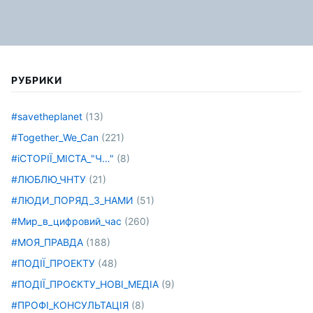
РУБРИКИ
#savetheplanet
(13)
#Together_We_Can
(221)
#іСТОРІЇ_МІСТА_"Ч…"
(8)
#ЛЮБЛЮ_ЧНТУ
(21)
#ЛЮДИ_ПОРЯД_З_НАМИ
(51)
#Мир_в_цифровий_час
(260)
#МОЯ_ПРАВДА
(188)
#ПОДІЇ_ПРОЕКТУ
(48)
#ПОДІЇ_ПРОЄКТУ_НОВІ_МЕДІА
(9)
#ПРОФІ_КОНСУЛЬТАЦІЯ
(8)