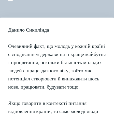
“Р
МО
У
ВІ
КР
Данило Сикилінда
Очевидний факт, що молодь у кожній країні
є сподіванням держави на її краще майбутнє
і процвітання, оскільки більшість молодих
людей є працездатного віку, тобто має
потенціал створювати й винаходити щось
нове, працювати, будувати тощо.
Якщо говорити в контексті питання
відновлення країни, то саме молоді люди