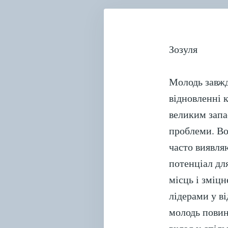
Зозуля
Молодь завжди
відновленні 
великим запа
проблеми. Во
часто виявля
потенціал дл
місць і зміц
лідерами у в
молодь повинн