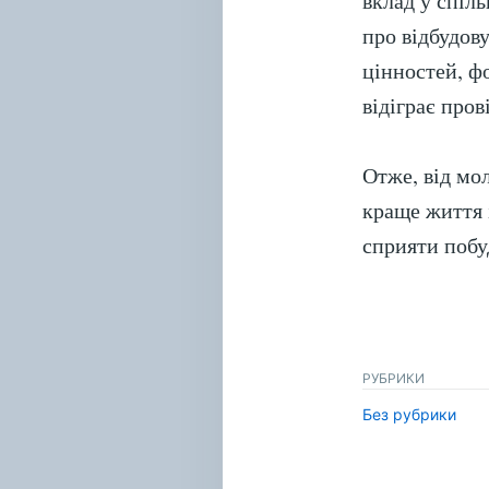
вклад у спіл
про відбудову
цінностей, ф
відіграє пров
Отже, від мо
краще життя і
сприяти побу
РУБРИКИ
Без рубрики