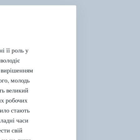
ДНОВЛЕННІ
АЇНИ”
і її роль у
 володіє
м вирішенням
ого, молодь
ть великий
их робочих
вило стають
кладні часи
ести свій