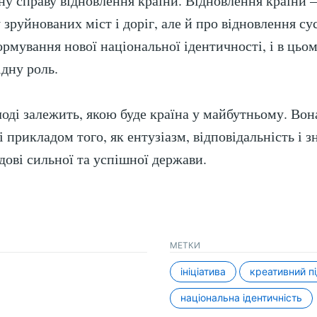
ьну справу відновлення країни. Відновлення країни 
 зруйнованих міст і доріг, але й про відновлення с
ормування нової національної ідентичності, і в цьо
ідну роль.
лоді залежить, якою буде країна у майбутньому. Вон
 прикладом того, як ентузіазм, відповідальність і 
дові сильної та успішної держави.
МЕТКИ
ініціатива
креативний пі
національна ідентичність