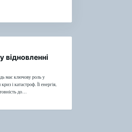
у відновленні
ь має ключову роль у
криз і катастроф. Її енергія,
отовність до…