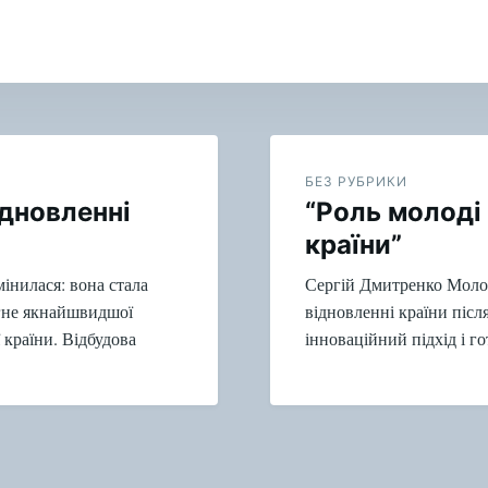
БЕЗ РУБРИКИ
ідновленні
“Роль молоді 
країни”
мінилася: вона стала
Сергій Дмитренко Молод
гне якнайшвидшої
відновленні країни після 
 країни. Відбудова
інноваційний підхід і г