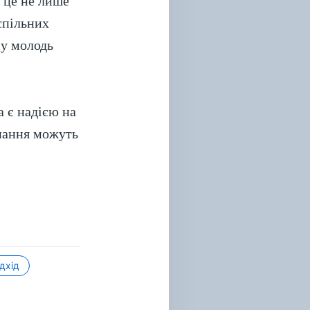
– це не лише
успільних
му молодь
а є надією на
знання можуть
дхід