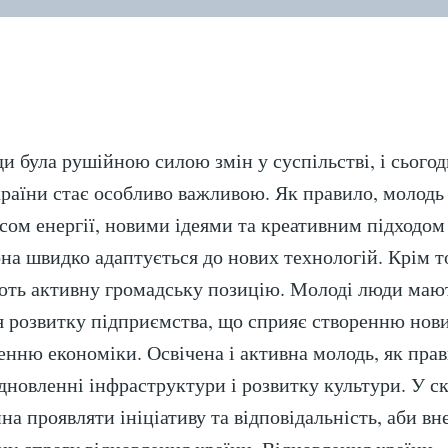
ВІ
КР
 була рушійною силою змін у суспільстві, і сьогодн
країни стає особливо важливою. Як правило, молодь
сом енергії, новими ідеями та креативним підходо
на швидко адаптується до нових технологій. Крім т
ють активну громадську позицію. Молоді люди маю
я розвитку підприємства, що сприяє створенню нов
ненню економіки. Освічена і активна молодь, як пра
ідновленні інфраструктури і розвитку культури. У с
а проявляти ініціативу та відповідальність, аби вн