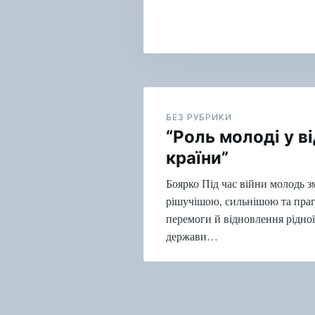
Навигация
по
БЕЗ РУБРИКИ
“Роль молоді у в
записям
країни”
Боярко Під час війни молодь з
рішучішою, сильнішою та пра
перемоги й відновлення рідної
держави…