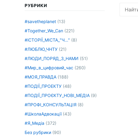
РУБРИКИ
Искать:
#savetheplanet
(13)
#Together_We_Can
(221)
#іСТОРІЇ_МІСТА_"Ч…"
(8)
#ЛЮБЛЮ_ЧНТУ
(21)
#ЛЮДИ_ПОРЯД_З_НАМИ
(51)
#Мир_в_цифровий_час
(260)
#МОЯ_ПРАВДА
(188)
#ПОДІЇ_ПРОЕКТУ
(48)
#ПОДІЇ_ПРОЄКТУ_НОВІ_МЕДІА
(9)
#ПРОФІ_КОНСУЛЬТАЦІЯ
(8)
#ШколаАдвокації
(43)
#Я_Медіа
(372)
Без рубрики
(90)