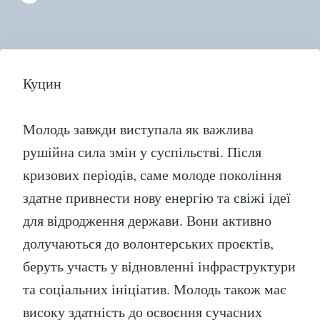
“Р
МО
У
ВІ
КР
Куцин
Молодь завжди виступала як важлива
рушійна сила змін у суспільстві. Після
кризових періодів, саме молоде покоління
здатне привнести нову енергію та свіжі ідеї
для відродження держави. Вони активно
долучаються до волонтерських проєктів,
беруть участь у відновленні інфраструктури
та соціальних ініціатив. Молодь також має
високу здатність до освоєння сучасних