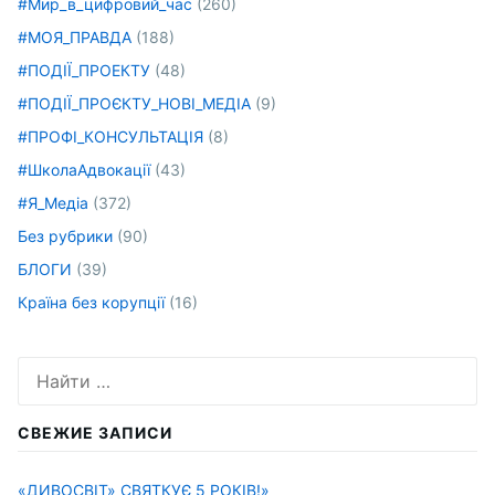
#Мир_в_цифровий_час
(260)
#МОЯ_ПРАВДА
(188)
#ПОДІЇ_ПРОЕКТУ
(48)
#ПОДІЇ_ПРОЄКТУ_НОВІ_МЕДІА
(9)
#ПРОФІ_КОНСУЛЬТАЦІЯ
(8)
#ШколаАдвокації
(43)
#Я_Медіа
(372)
Без рубрики
(90)
БЛОГИ
(39)
Країна без корупції
(16)
Искать:
СВЕЖИЕ ЗАПИСИ
«ДИВОСВІТ» СВЯТКУЄ 5 РОКІВ!»