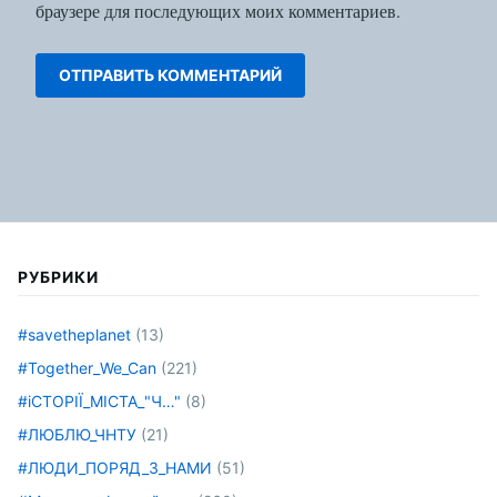
браузере для последующих моих комментариев.
РУБРИКИ
#savetheplanet
(13)
#Together_We_Can
(221)
#іСТОРІЇ_МІСТА_"Ч…"
(8)
#ЛЮБЛЮ_ЧНТУ
(21)
#ЛЮДИ_ПОРЯД_З_НАМИ
(51)