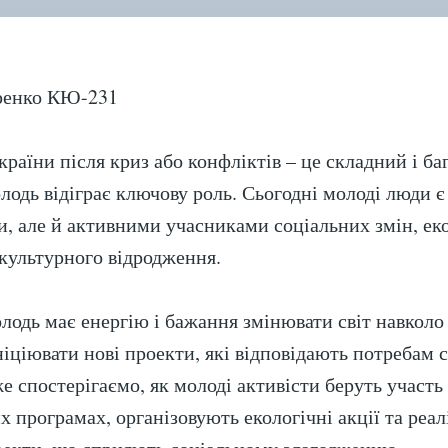
ВІ
КР
ренко КЮ-231
країни після криз або конфліктів – це складний і б
олодь відіграє ключову роль. Сьогодні молоді люди 
, але й активними учасниками соціальних змін, ек
 культурного відродження.
лодь має енергію і бажання змінювати світ навколо
ніціювати нові проекти, які відповідають потребам с
е спостерігаємо, як молоді активісти беруть участь
х програмах, організовують екологічні акції та реа