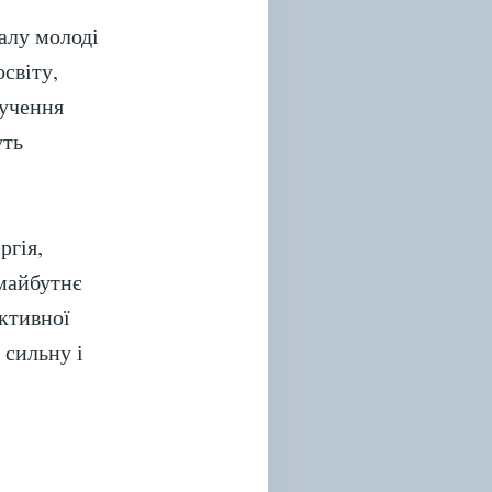
алу молоді
освіту,
лучення
уть
ргія,
 майбутнє
активної
 сильну і