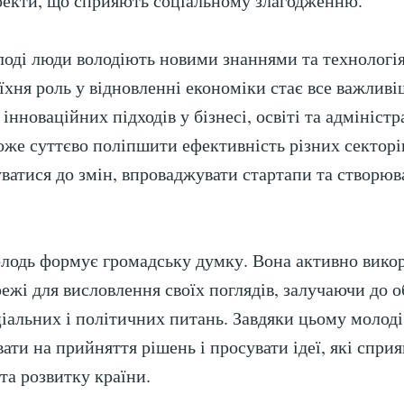
оекти, що сприяють соціальному злагодженню.
лоді люди володіють новими знаннями та технологі
 їхня роль у відновленні економіки стає все важлив
інноваційних підходів у бізнесі, освіті та адмініст
оже суттєво поліпшити ефективність різних секторі
уватися до змін, впроваджувати стартапи та створюв
олодь формує громадську думку. Вона активно вико
режі для висловлення своїх поглядів, залучаючи до 
іальних і політичних питань. Завдяки цьому молод
ати на прийняття рішень і просувати ідеї, які спри
та розвитку країни.