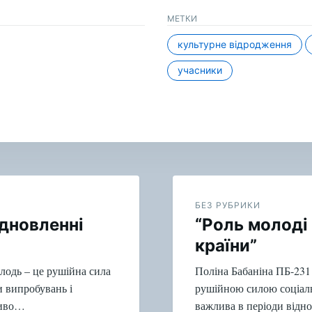
МЕТКИ
культурне відродження
учасники
БЕЗ РУБРИКИ
ідновленні
“Роль молоді 
країни”
одь – це рушійна сила
Поліна Бабаніна ПБ-231
си випробувань і
рушійною силою соціальн
ливо…
важлива в періоди відн