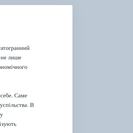
ДНОВЛЕННІ
АЇНИ”
агатогранний
є не лише
ономічного
 себе. Саме
успільства. В
 у
лізують