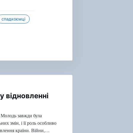
спадкоємці
у відновленні
 Молодь завжди була
их змін, і її роль особливо
овлення країни. Війни,…