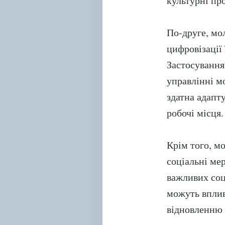
культурні пр
По-друге, мо
цифровізації
Застосування 
управлінні м
здатна адапт
робочі місця.
Крім того, м
соціальні ме
важливих соц
можуть вплив
відновленню 