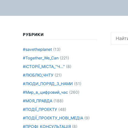
РУБРИКИ
Искать:
#savetheplanet
(13)
#Together_We_Can
(221)
#іСТОРІЇ_МІСТА_"Ч…"
(8)
#ЛЮБЛЮ_ЧНТУ
(21)
#ЛЮДИ_ПОРЯД_З_НАМИ
(51)
#Мир_в_цифровий_час
(260)
#МОЯ_ПРАВДА
(188)
#ПОДІЇ_ПРОЕКТУ
(48)
#ПОДІЇ_ПРОЄКТУ_НОВІ_МЕДІА
(9)
#ПРОФІ_КОНСУЛЬТАЦІЯ
(8)