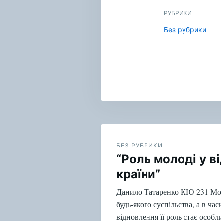
РУБРИКИ
Без рубрики
Навигация
по
БЕЗ РУБРИКИ
“Роль молоді у в
записям
країни”
Данило Татаренко КЮ-231 Мол
будь-якого суспільства, а в ча
відновлення її роль стає особ