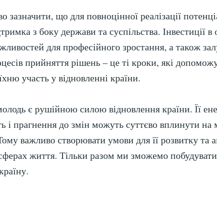
о зазначити, що для повноцінної реалізації потенці
тримка з боку держави та суспільства. Інвестиції в 
жливостей для професійного зростання, а також за
оцесів прийняття рішень – це ті кроки, які допомож
їхню участь у відновленні країни.
молодь є рушійною силою відновлення країни. Її ене
ть і прагнення до змін можуть суттєво вплинути на
 Тому важливо створювати умови для її розвитку та 
х сферах життя. Тільки разом ми зможемо побудувати
країну.