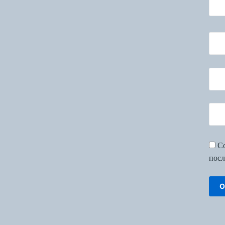
Со
посл