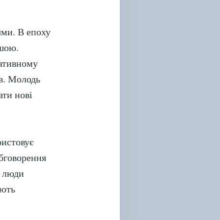
ями. В епоху
ішою.
ративному
в. Молодь
ати нові
ристовує
обговорення
і люди
яють