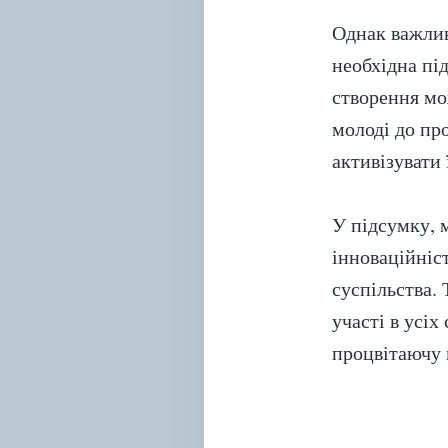
Однак важлив
необхідна під
створення мо
молоді до пр
активізувати 
У підсумку, 
інноваційніс
суспільства.
участі в усі
процвітаючу 