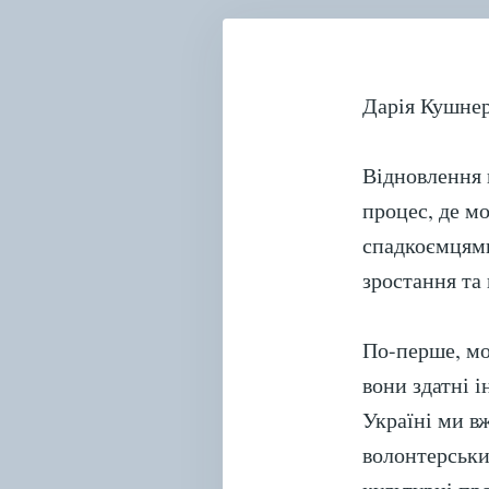
Дарія Кушне
Відновлення 
процес, де м
спадкоємцями
зростання та
По-перше, мо
вони здатні і
Україні ми вж
волонтерськи