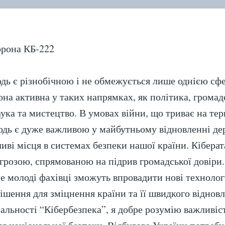
ВІ
КР
орона КБ-222
дь є різнобічною і не обмежується лише однією сф
Вона активна у таких напрямках, як політика, громад
аука та мистецтво. В умовах війни, що триває на тер
одь є дуже важливою у майбутньому відновленні де
ливі місця в системах безпеки нашої країни. Кібера
грозою, спрямованою на підрив громадської довіри.
е молоді фахівці зможуть впровадити нові технологі
рішення для зміцнення країни та її швидкого віднов
іальності “Кібербезпека”, я добре розумію важливіс