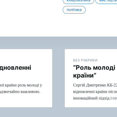
політика
БЕЗ РУБРИКИ
ідновленні
“Роль молоді 
країни”
ої країни роль молоді у
Сергій Дмитренко КБ-22
 надзвичайно важливою.
відновленні країни після 
інноваційний підхід і г