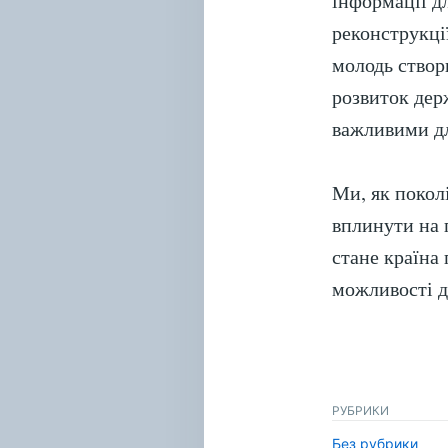
інформації д
реконструкці
молодь створ
розвиток дер
важливими дл
Ми, як покол
вплинути на 
стане країна
можливості д
РУБРИКИ
Без рубрики