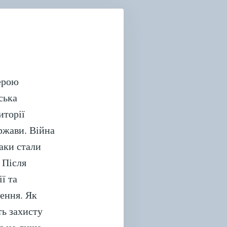
ДНОВЛЕННІ
АЇНИ”
ерою
ська
иторії
ржави. Війна
таки стали
 Після
ї та
лення. Як
ть захисту