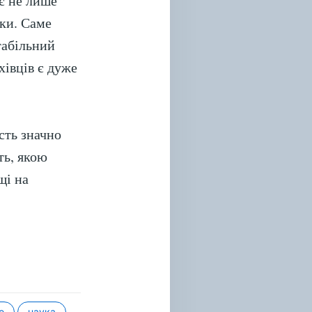
ує не лише
еки. Саме
табільний
хівців є дуже
сть значно
ть, якою
щі на
о
наука