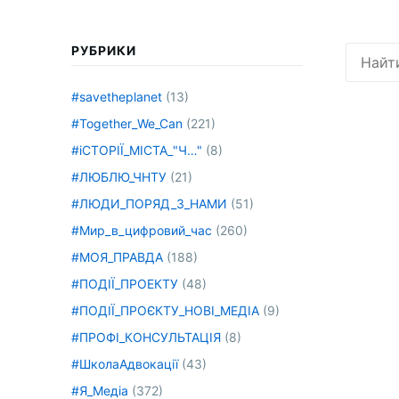
РУБРИКИ
Искать:
#savetheplanet
(13)
#Together_We_Can
(221)
#іСТОРІЇ_МІСТА_"Ч…"
(8)
#ЛЮБЛЮ_ЧНТУ
(21)
#ЛЮДИ_ПОРЯД_З_НАМИ
(51)
#Мир_в_цифровий_час
(260)
#МОЯ_ПРАВДА
(188)
#ПОДІЇ_ПРОЕКТУ
(48)
#ПОДІЇ_ПРОЄКТУ_НОВІ_МЕДІА
(9)
#ПРОФІ_КОНСУЛЬТАЦІЯ
(8)
#ШколаАдвокації
(43)
#Я_Медіа
(372)