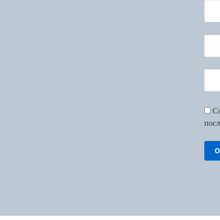
Со
посл