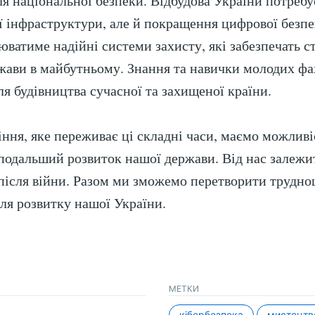
ля національної безпеки. Відбудова України потреб
ї інфраструктури, але й покращення цифрової безп
юватиме надійні системи захисту, які забезпечать с
жави в майбутньому. Знання та навички молодих фа
я будівництва сучасної та захищеної країни.
іння, яке переживає ці складні часи, маємо можливі
подальший розвиток нашої держави. Від нас залежи
 після війни. Разом ми зможемо перетворити трудно
ля розвитку нашої України.
МЕТКИ
кібербезпека
мистецтв