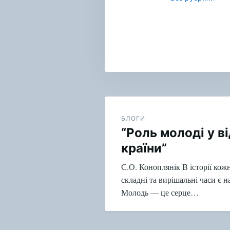
Навигация
по
БЛОГИ
“Роль молоді у в
записям
країни”
С.О. Коноплянік В історії кожн
складні та вирішальні часи є
Молодь — це серце…