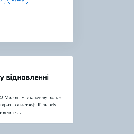
у відновленні
2 Молодь має ключову роль у
криз і катастроф. Її енергія,
отовність…