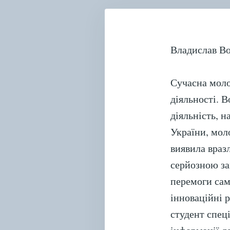
Владислав В
Сучасна моло
діяльності. 
діяльність, н
України, мол
виявила враз
серйозною за
перемоги сам
інноваційні 
студент спец