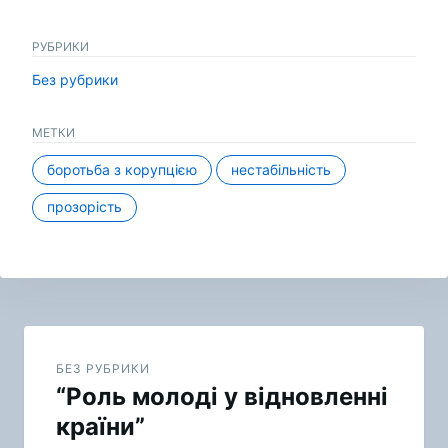
РУБРИКИ
Без рубрики
МЕТКИ
боротьба з корупцією
нестабільність
прозорість
Навигация
по
БЕЗ РУБРИКИ
“Роль молоді у відновленні
записям
країни”