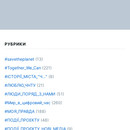
РУБРИКИ
#savetheplanet
(13)
#Together_We_Can
(221)
#іСТОРІЇ_МІСТА_"Ч…"
(8)
#ЛЮБЛЮ_ЧНТУ
(21)
#ЛЮДИ_ПОРЯД_З_НАМИ
(51)
#Мир_в_цифровий_час
(260)
#МОЯ_ПРАВДА
(188)
#ПОДІЇ_ПРОЕКТУ
(48)
#ПОДІЇ_ПРОЄКТУ_НОВІ_МЕДІА
(9)