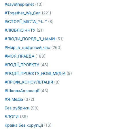
#savetheplanet
(13)
#Together_We_Can
(221)
#іСТОРІЇ_МІСТА_"Ч…"
(8)
#ЛЮБЛЮ_ЧНТУ
(21)
#ЛЮДИ_ПОРЯД_З_НАМИ
(51)
#Мир_в_цифровий_час
(260)
#МОЯ_ПРАВДА
(188)
#ПОДІЇ_ПРОЕКТУ
(48)
#ПОДІЇ_ПРОЄКТУ_НОВІ_МЕДІА
(9)
#ПРОФІ_КОНСУЛЬТАЦІЯ
(8)
#ШколаАдвокації
(43)
#Я_Медіа
(372)
Без рубрики
(90)
БЛОГИ
(39)
Країна без корупції
(16)