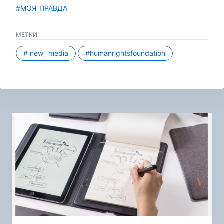
#МОЯ_ПРАВДА
МЕТКИ
# new_ media
#humanrightsfoundation
Навигация
по
записям