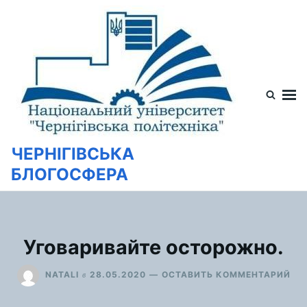
Перейти
Искать:
к
содержимому
ЧЕРНІГІВСЬКА
БЛОГОСФЕРА
Уговаривайте осторожно.
ДЛ
в
NATALI
28.05.2020
ОСТАВИТЬ КОММЕНТАРИЙ
УГ
ОС