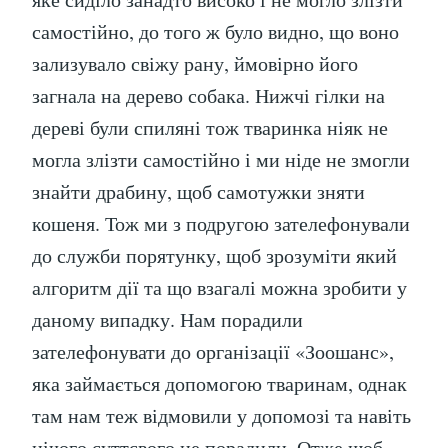
самостійно, до того ж було видно, що воно
зализувало свіжу рану, ймовірно його
загнала на дерево собака. Нижчі гілки на
дереві були спиляні тож тваринка ніяк не
могла злізти самостійно і ми ніде не змогли
знайти драбину, щоб самотужки зняти
кошеня. Тож ми з подругою зателефонували
до служби порятунку, щоб зрозуміти який
алгоритм дії та що взагалі можна зробити у
даному випадку. Нам порадили
зателефонувати до організації «Зоошанс»,
яка займається допомогою тваринам, однак
там нам теж відмовили у допомозі та навіть
нічого суттєвого не порадили. Отже,щоб