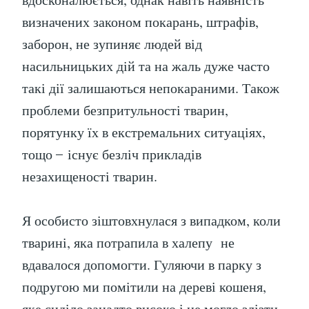
визначених законом покарань, штрафів,
заборон, не зупиняє людей від
насильницьких дій та на жаль дуже часто
такі дії залишаються непокараними. Також
проблеми безпритульності тварин,
порятунку їх в екстремальних ситуаціях,
тощо ̶ існує безліч прикладів
незахищеності тварин.
Я особисто зіштовхнулася з випадком, коли
тварині, яка потрапила в халепу не
вдавалося допомогти. Гуляючи в парку з
подругою ми помітили на дереві кошеня,
яке сиділо занадто високо і не могло злізти