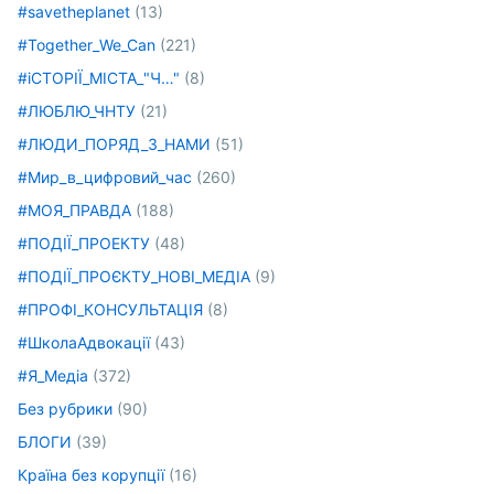
#savetheplanet
(13)
#Together_We_Can
(221)
#іСТОРІЇ_МІСТА_"Ч…"
(8)
#ЛЮБЛЮ_ЧНТУ
(21)
#ЛЮДИ_ПОРЯД_З_НАМИ
(51)
#Мир_в_цифровий_час
(260)
#МОЯ_ПРАВДА
(188)
#ПОДІЇ_ПРОЕКТУ
(48)
#ПОДІЇ_ПРОЄКТУ_НОВІ_МЕДІА
(9)
#ПРОФІ_КОНСУЛЬТАЦІЯ
(8)
#ШколаАдвокації
(43)
#Я_Медіа
(372)
Без рубрики
(90)
БЛОГИ
(39)
Країна без корупції
(16)