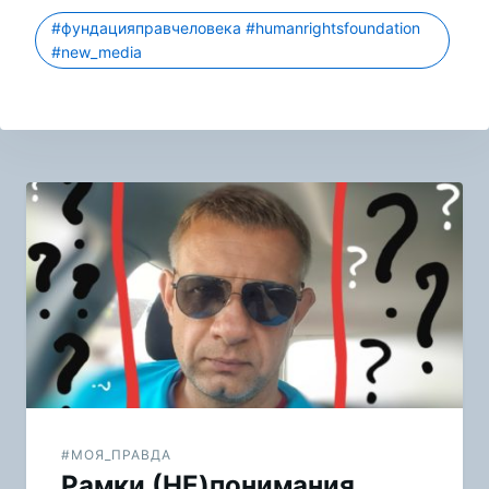
#фундацияправчеловека #humanrightsfoundation
#new_media
Навигация
по
записям
#МОЯ_ПРАВДА
Рамки (НЕ)понимания