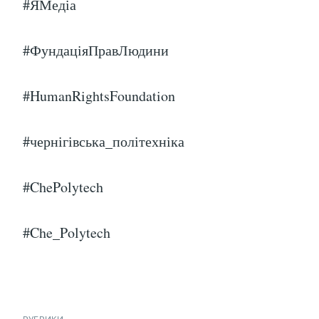
#ЯМедіа
#ФундаціяПравЛюдини
#HumanRightsFoundation
#чернігівська_політехніка
#ChePolytech
#Che_Polytech