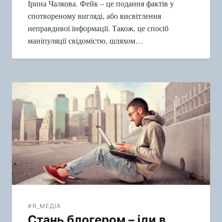
Ірина Чалкова. Фейк – це подання фактів у
спотвореному вигляді, або висвітлення
неправдивої інформації. Також, це спосіб
маніпуляції свідомістю, шляхом…
#Я_МЕДІА
Стань блогером – іди в