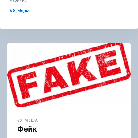
РУБРИКИ
#Я_Медіа
Навигация
по
записям
#Я_МЕДІА
Фейк