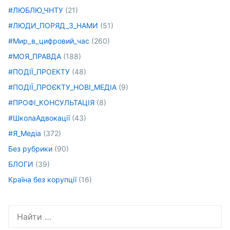
#ЛЮБЛЮ_ЧНТУ
(21)
#ЛЮДИ_ПОРЯД_З_НАМИ
(51)
#Мир_в_цифровий_час
(260)
#МОЯ_ПРАВДА
(188)
#ПОДІЇ_ПРОЕКТУ
(48)
#ПОДІЇ_ПРОЄКТУ_НОВІ_МЕДІА
(9)
#ПРОФІ_КОНСУЛЬТАЦІЯ
(8)
#ШколаАдвокації
(43)
#Я_Медіа
(372)
Без рубрики
(90)
БЛОГИ
(39)
Країна без корупції
(16)
Искать: