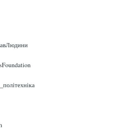
равЛюдини
sFoundation
а_політехніка
h