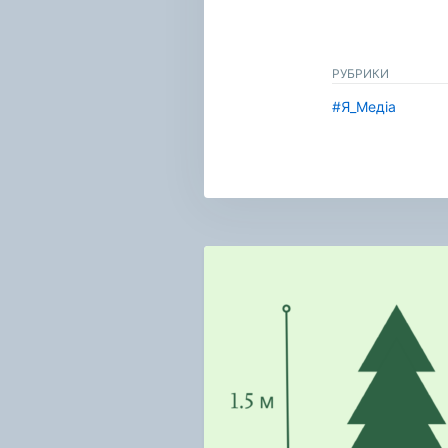
РУБРИКИ
#Я_Медіа
Навигация
по
записям