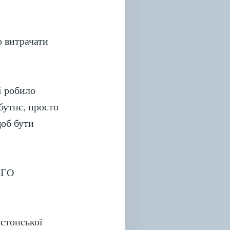
о витрачати
і робило
бутнє, просто
щоб бути
з ГО
стонської