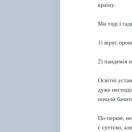
країну.
Ми тоді і га
1) вірус прон
2) пандемія 
Освітні уста
дуже несподі
почали бачит
По-перше, не
є суттєво, а