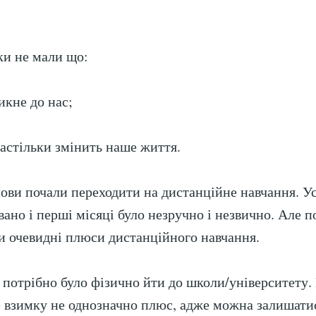
дки не мали що:
икне до нас;
настільки змінить наше життя.
нови почали переходити на дистанційне навчання. Ус
вано і перші місяці було незручно і незвично. Але 
и очевидні плюси дистанційного навчання.
 потрібно було фізично йти до школи/університету. 
ле взимку не однозначно плюс, адже можна залишати