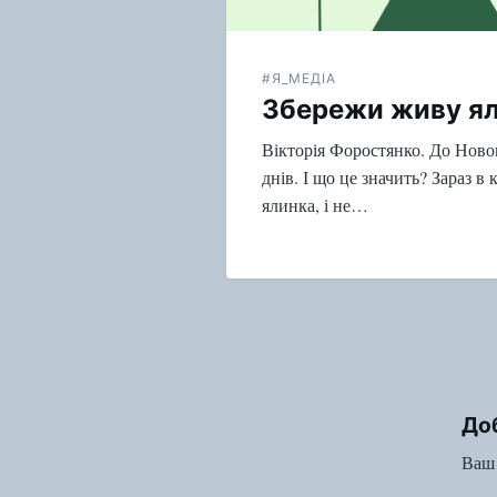
#Я_МЕДІА
Збережи живу я
Вікторія Форостянко. До Ново
днів. І що це значить? Зараз в
ялинка, і не…
До
Ваш 