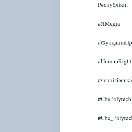
Республіки.
#ЯМедіа
#ФундаціяП
#HumanRight
#чернігівськ
#ChePolytech
#Che_Polytec