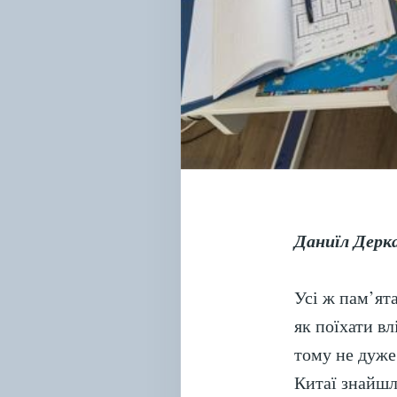
Даниїл Дерк
Усі ж пам’ята
як поїхати вл
тому не дуже
Китаї знайшл