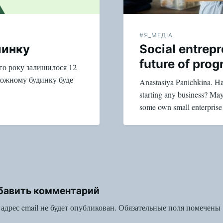
#Я_МЕДІА
линку
Social entrepr
future of prog
го року залишилося 12
 кожному будинку буде
Anastasiya Panichkina. H
starting any business? Ma
some own small enterpris
бавить комментарий
адрес email не будет опубликован.
Обязательные поля помечены