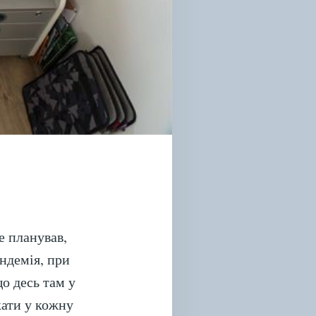
е планував,
андемія, при
о десь там у
кати у кожну