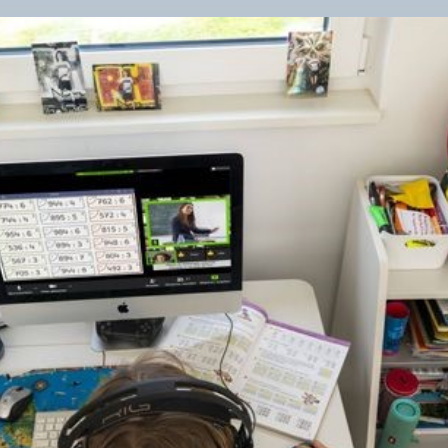
ПЕ
НА
«ДИ