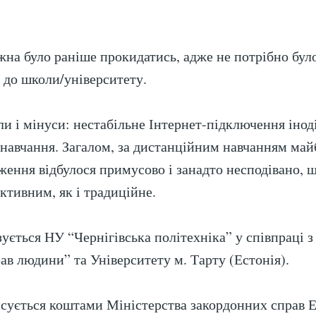
жна було раніше прокидатись, адже не потрібно бул
у до школи/університету.
ли і мінуси: нестабільне Інтернет-підключення інод
авчання. Загалом, за дистанційним навчанням май
ження відбулося примусово і занадто несподівано, 
ктивним, як і традиційне.
зується НУ “Чернігівська політехніка” у співпраці 
ав людини” та Університету м. Тарту (Естонія).
сується коштами Міністерства закордонних справ Е