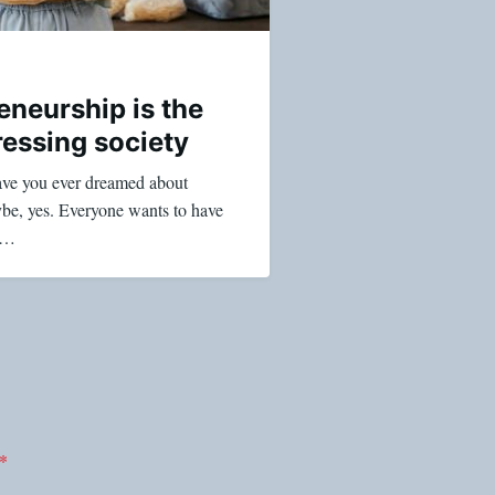
eneurship is the
ressing society
ave you ever dreamed about
ybe, yes. Everyone wants to have
e…
*