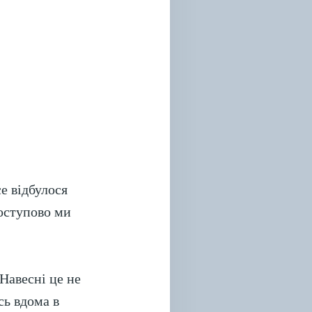
е відбулося
поступово ми
Навесні це не
сь вдома в