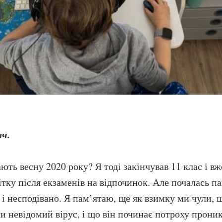
ач.
ють весну 2020 року? Я тоді закінчував 11 клас і вж
ітку після екзаменів на відпочинок. Але почалась п
 і несподівано. Я пам’ятаю, ще як взимку ми чули, щ
и невідомий вірус, і що він починає потроху прони