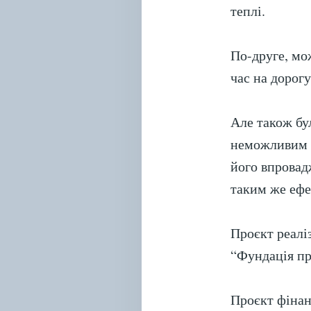
теплі.
По-друге, мо
час на дорог
Але також бу
неможливим н
його впровад
таким же ефе
Проєкт реалі
“Фундація пр
Проєкт фінан