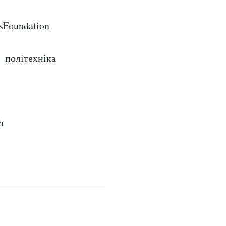
sFoundation
а_політехніка
h