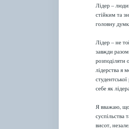
Лідер – людин
стійким та зн
головну думку
Лідер – не то
завжди разом
розподіляти 
лідерства я 
студентської 
себе як лідер
Я вважаю, що
суспільства 
висот, незале