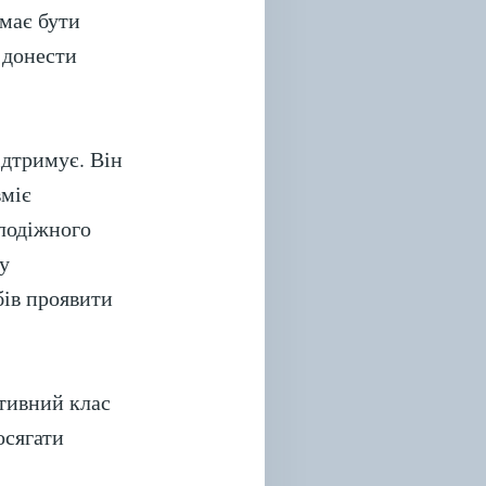
 має бути
а донести
ідтримує. Він
вміє
олодіжного
ву
бів проявити
ктивний клас
осягати