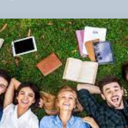
ЛІД
І
МІС
МО
ЛІД