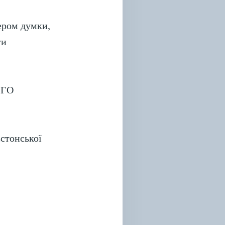
ером думки,
ти
з ГО
стонської