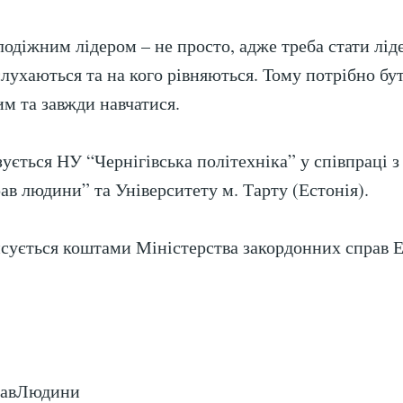
лодіжним лідером – не просто, адже треба стати лід
слухаються та на кого рівняються. Тому потрібно бу
им та завжди навчатися.
зується НУ “Чернігівська політехніка” у співпраці 
ав людини” та Університету м. Тарту (Естонія).
сується коштами Міністерства закордонних справ Е
равЛюдини