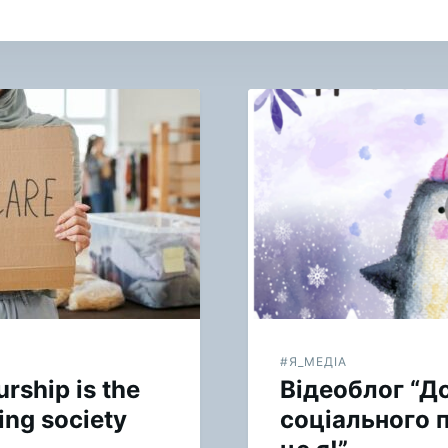
#Я_МЕДІА
rship is the
Відеоблог “Д
ing society
соціального 