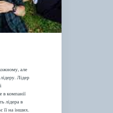
кожному, але
лідеру. Лідер
і
е в компанії
ть лідера в
є її на інших.