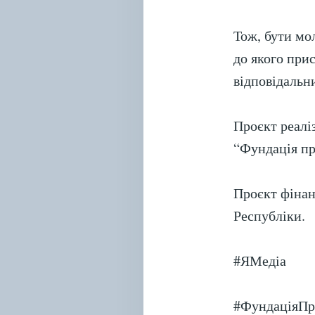
Тож, бути мо
до якого при
відповідальн
Проєкт реалі
“Фундація пр
Проєкт фінан
Республіки.
#ЯМедіа
#ФундаціяП