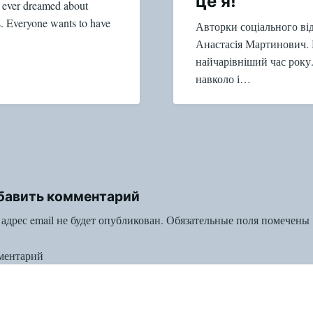
це я!”
 ever dreamed about
s. Everyone wants to have
Авторки соціального ві
Анастасія Мартинович. 
найчарівніший час року.
навколо і…
бавить комментарий
адрес email не будет опубликован.
Обязательные поля помечены
ментарий