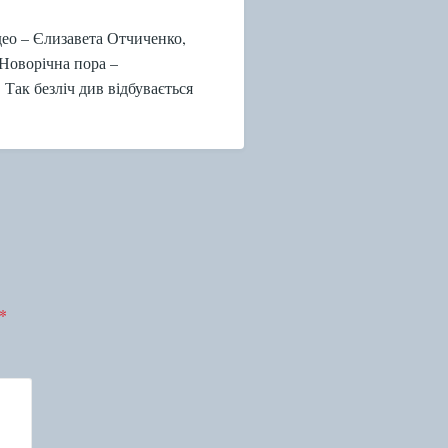
део – Єлизавета Отчиченко,
Новорічна пора –
 Так безліч див відбувається
*