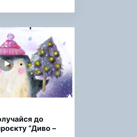
олучайся до
проєкту “Диво –