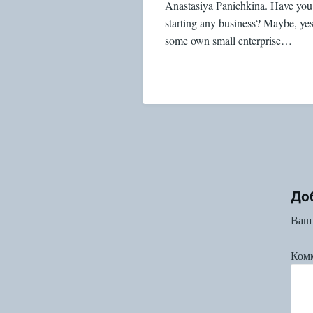
Anastasiya Panichkina. Have you
starting any business? Maybe, ye
some own small enterprise…
До
Ваш 
Ком