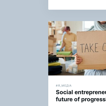
Навигация
по
записям
#Я_МЕДІА
Social entrepreneu
future of progress