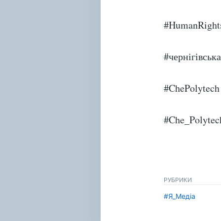
#HumanRight
#чернігівськ
#ChePolytech
#Che_Polytec
РУБРИКИ
#Я_Медіа