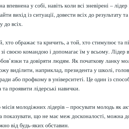
а впевнена у собі, навіть коли всі зневірені – лідер
айти вихід із ситуації, довести всіх до результату т
 до всіх.
й, хто ображає та кричить, а той, хто стимулює та п
 зі своєю командою і допомагає їм у всьому. Лідер 
обов’язки та довіряти людям. Як початкову ланку м
можу виділити, наприклад, президента у школі, голо
ради або профкому в університеті. Це один із спосо
а та проявити лідерські навички.
 місія молодіжних лідерів – просувати молодь як а
та показувати, що не має меж досконалості, можна д
жно від будь-яких обставин.