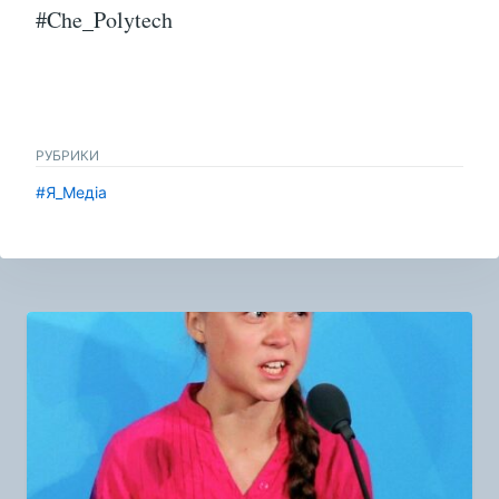
#Che_Polytech
РУБРИКИ
#Я_Медіа
Навигация
по
записям