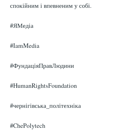
спокійним і впевненим у собі.
#ЯМедіа
#IamMedia
#ФундаціяПравЛюдини
#HumanRightsFoundation
#чернігівська_політехніка
#ChePolytech