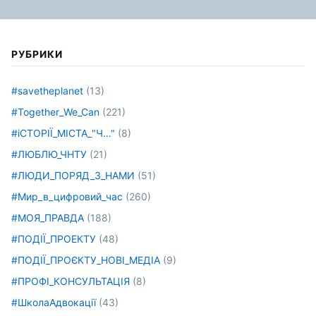
РУБРИКИ
#savetheplanet
(13)
#Together_We_Can
(221)
#іСТОРІЇ_МІСТА_"Ч…"
(8)
#ЛЮБЛЮ_ЧНТУ
(21)
#ЛЮДИ_ПОРЯД_З_НАМИ
(51)
#Мир_в_цифровий_час
(260)
#МОЯ_ПРАВДА
(188)
#ПОДІЇ_ПРОЕКТУ
(48)
#ПОДІЇ_ПРОЄКТУ_НОВІ_МЕДІА
(9)
#ПРОФІ_КОНСУЛЬТАЦІЯ
(8)
#ШколаАдвокації
(43)