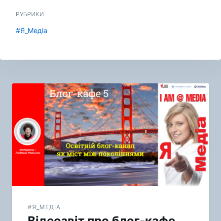
РУБРИКИ
#Я_Медіа
Навигация
по
записям
#Я_МЕДІА
Відеозвіт про блог-кафе