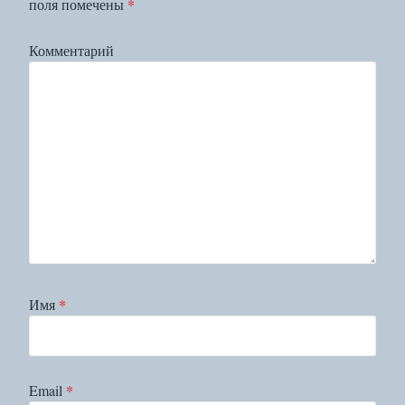
поля помечены
*
Комментарий
Имя
*
Email
*