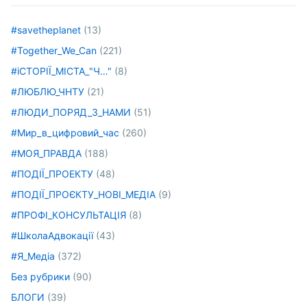
#savetheplanet
(13)
#Together_We_Can
(221)
#іСТОРІЇ_МІСТА_"Ч…"
(8)
#ЛЮБЛЮ_ЧНТУ
(21)
#ЛЮДИ_ПОРЯД_З_НАМИ
(51)
#Мир_в_цифровий_час
(260)
#МОЯ_ПРАВДА
(188)
#ПОДІЇ_ПРОЕКТУ
(48)
#ПОДІЇ_ПРОЄКТУ_НОВІ_МЕДІА
(9)
#ПРОФІ_КОНСУЛЬТАЦІЯ
(8)
#ШколаАдвокації
(43)
#Я_Медіа
(372)
Без рубрики
(90)
БЛОГИ
(39)