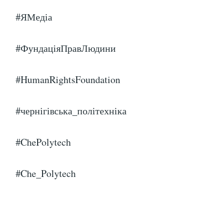
#ЯМедіа
#ФундаціяПравЛюдини
#HumanRightsFoundation
#чернігівська_політехніка
#ChePolytech
#Che_Polytech