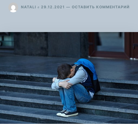
ДЛ
в
NATALI
29.12.2021
ОСТАВИТЬ КОММЕНТАРИЙ
БУЛ
МО
ПЕ
ШК
ЖИ
НА
РО
ЗН