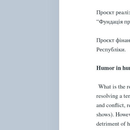
Проєкт реалі
“Фундація пр
Проєкт фінан
Республіки.
Humor in hum
What is the ro
resolving a te
and conflict,
shows). Howeve
detriment of 