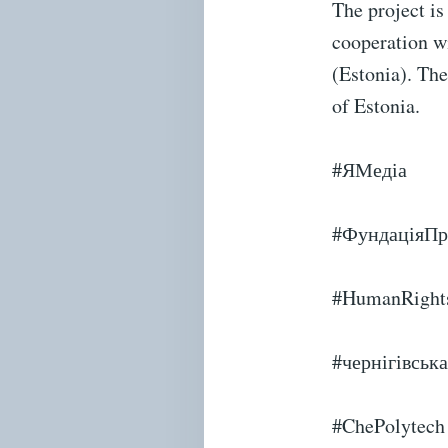
The project i
cooperation w
(Estonia). The
of Estonia.
#ЯМедіа
#ФундаціяП
#HumanRight
#чернігівськ
#ChePolytech