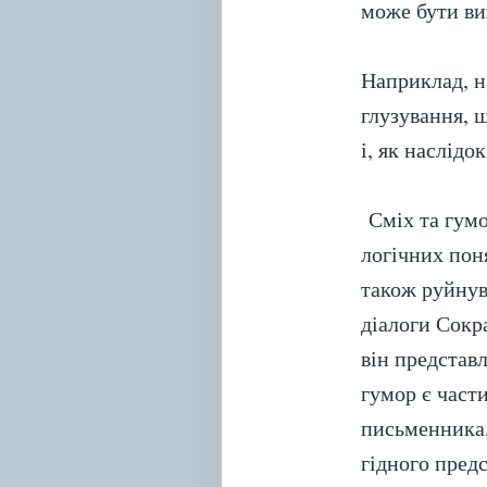
може бути ви
Наприклад, н
глузування, 
і, як наслідок
Сміх та гумо
логічних поня
також руйнув
діалоги Сокр
він представ
гумор є част
письменника, 
гідного пред