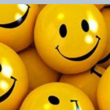
ЛЮ
/
HU
IN
HU
LIF