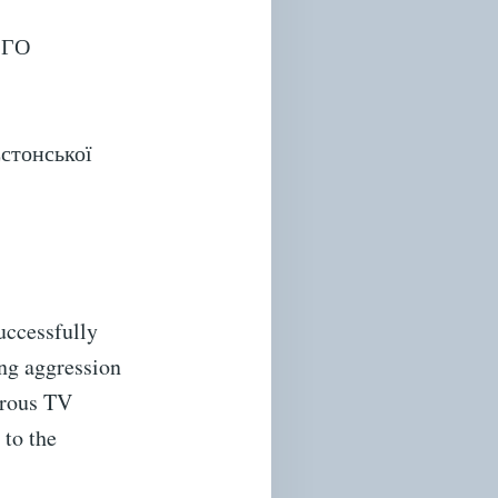
з ГО
стонської
successfully
ing aggression
orous TV
 to the