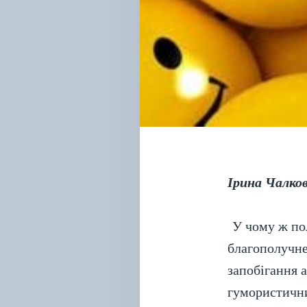
Ірина Чалков
У чому ж пол
благополучне
запобігання а
гумористични