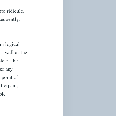
to ridicule,
sequently,
rm logical
as well as the
le of the
ize any
 point of
ticipant,
able