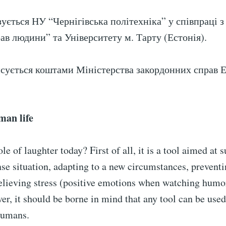
зується НУ “Чернігівська політехніка” у співпраці 
ав людини” та Університету м. Тарту (Естонія).
сується коштами Міністерства закордонних справ Е
an life
le of laughter today? First of all, it is a tool aimed at 
nse situation, adapting to a new circumstances, prevent
 relieving stress (positive emotions when watching hum
r, it should be borne in mind that any tool can be used
humans.