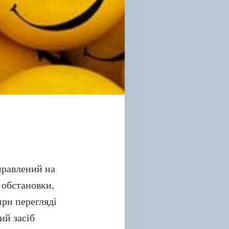
правлений на
 обстановки,
при перегляді
ий засіб