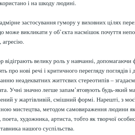
користано і на шкоду людині.
адмірне застосування гумору у виховних цілях пере
що може викликати у об’єкта насмішок почуття неп
, агресію.
р відіграють велику роль у навчанні, допомагаюч
ть про нові речі і критичного перегляду поглядів і 
анню неадекватних життєвих стереотипів – згадаєм
ата. Учні значно легше запам’ятовують будь-який ма
лений у жартівливій, смішний формі. Нарешті, з моєї
иною мистецтва, методом самовираження людини як
поета, художника, артиста, тобто як творчої особис
ставника нашого суспільства.