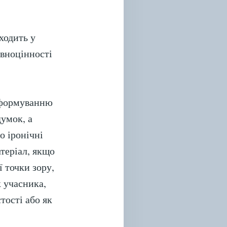
ходить у
овноцінності
и формуванню
думок, а
о іронічні
теріал, якщо
 точки зору,
 учасника,
тості або як