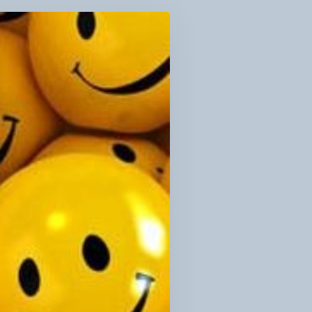
ДИНИ
MOR
MAN
E