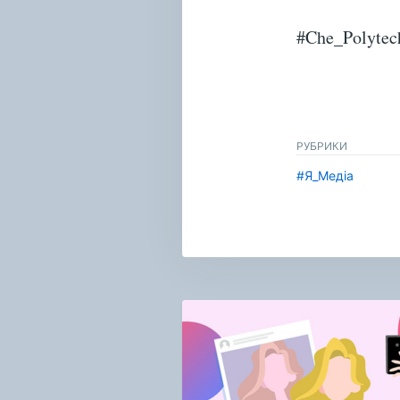
#Che_Polytec
РУБРИКИ
#Я_Медіа
Навигация
по
записям