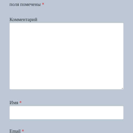
поля помечены
*
Комментарий
Имя
*
Email
*