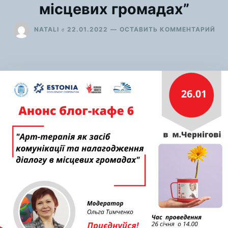
місцевих громадах”
ДЛ
в
NATALI
22.01.2022
ОСТАВИТЬ КОММЕНТАРИЙ
АН
БЛ
КА
“АР
ТЕР
ЯК
ЗАС
КО
ТА
НА
ДІ
В
МІ
ГР