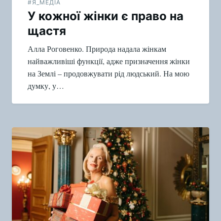
#Я_МЕДІА
У кожної жінки є право на
щастя
Алла Роговенко. Природа надала жінкам
найважливіші функції, адже призначення жінки
на Землі – продовжувати рід людський. На мою
думку, у…