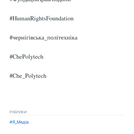
#HumanRightsFoundation
#чернігівська_політехніка
#ChePolytech
#Che_Polytech
РУБРИКИ
#Я_Медіа