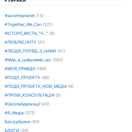
РУБРИКИ
#savetheplanet
(13)
#Together_We_Can
(221)
#іСТОРІЇ_МІСТА_"Ч…"
(8)
#ЛЮБЛЮ_ЧНТУ
(21)
#ЛЮДИ_ПОРЯД_З_НАМИ
(51)
#Мир_в_цифровий_час
(260)
#МОЯ_ПРАВДА
(188)
#ПОДІЇ_ПРОЕКТУ
(48)
#ПОДІЇ_ПРОЄКТУ_НОВІ_МЕДІА
(9)
#ПРОФІ_КОНСУЛЬТАЦІЯ
(8)
#ШколаАдвокації
(43)
#Я_Медіа
(372)
Без рубрики
(90)
БЛОГИ
(39)