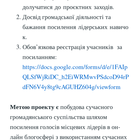
долучатися до проєктних заходів.
Досвід громадської діяльності та
бажання посилення лідерських навичо
к.
Обов’язкова реєстрація учасників за
посиланням:
https://docs.google.com/forms/d/e/1FAIp
QLSfWjRiDC_h2EiWRMwvPSdcoD94rP
dFN6V4y8tg9cAGUHZ604g/viewform
Метою проекту є
побудова сучасного
громадянського суспільства шляхом
посилення голосів місцевих лідерів в он-
лайн блогосфері з використанням сучасних