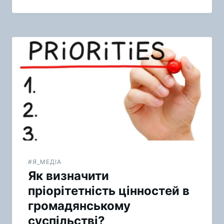
#Я_МЕДІА
Як визначити
пріорітетність цінностей в
громадянському
суспільстві?