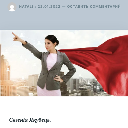
ДЛ
в
NATALI
22.01.2022
ОСТАВИТЬ КОММЕНТАРИЙ
ЯКІ
НА
ПОТ
ЛІД
ЩО
РО
СВІ
ПО
Євгенія Якубець.