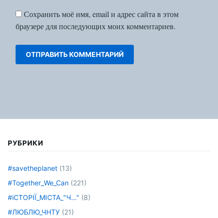
Сохранить моё имя, email и адрес сайта в этом
браузере для последующих моих комментариев.
РУБРИКИ
#savetheplanet
(13)
#Together_We_Can
(221)
#іСТОРІЇ_МІСТА_"Ч…"
(8)
#ЛЮБЛЮ_ЧНТУ
(21)