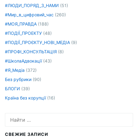
#ЛЮДИ_ПОРЯД_З_НАМИ
(51)
#Мир_в_цифровий_час
(260)
#МОЯ_ПРАВДА
(188)
#ПОДІЇ_ПРОЕКТУ
(48)
#ПОДІЇ_ПРОЄКТУ_НОВІ_МЕДІА
(9)
#ПРОФІ_КОНСУЛЬТАЦІЯ
(8)
#ШколаАдвокації
(43)
#Я_Медіа
(372)
Без рубрики
(90)
БЛОГИ
(39)
Країна без корупції
(16)
Искать:
СВЕЖИЕ ЗАПИСИ