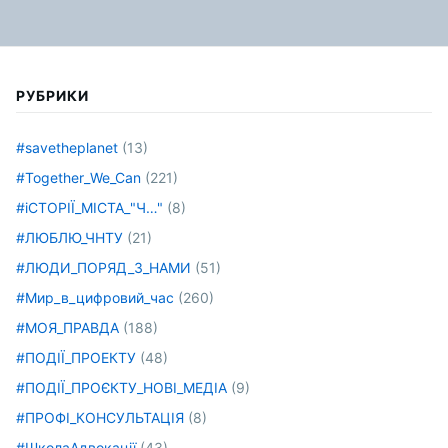
РУБРИКИ
#savetheplanet
(13)
#Together_We_Can
(221)
#іСТОРІЇ_МІСТА_"Ч…"
(8)
#ЛЮБЛЮ_ЧНТУ
(21)
#ЛЮДИ_ПОРЯД_З_НАМИ
(51)
#Мир_в_цифровий_час
(260)
#МОЯ_ПРАВДА
(188)
#ПОДІЇ_ПРОЕКТУ
(48)
#ПОДІЇ_ПРОЄКТУ_НОВІ_МЕДІА
(9)
#ПРОФІ_КОНСУЛЬТАЦІЯ
(8)
#ШколаАдвокації
(43)