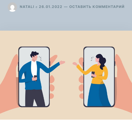
ДЛ
в
NATALI
26.01.2022
ОСТАВИТЬ КОММЕНТАРИЙ
УП
КО
НА
КА
ДО
ВИ
ЧА