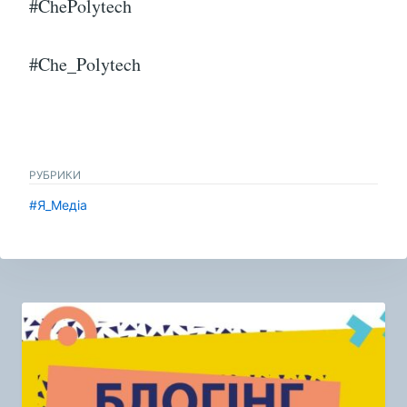
#ChePolytech
#Che_Polytech
РУБРИКИ
#Я_Медіа
Навигация
по
записям