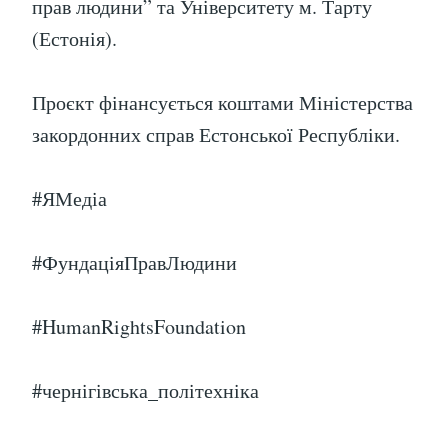
прав людини” та Університету м. Тарту
(Естонія).
Проєкт фінансується коштами Міністерства
закордонних справ Естонської Республіки.
#ЯМедіа
#ФундаціяПравЛюдини
#HumanRightsFoundation
#чернігівська_політехніка