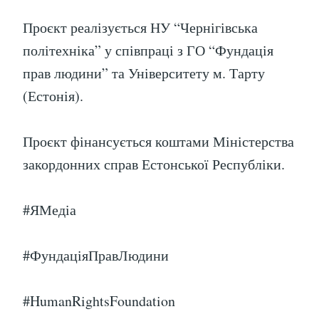
Проєкт реалізується НУ “Чернігівська
політехніка” у співпраці з ГО “Фундація
прав людини” та Університету м. Тарту
(Естонія).
Проєкт фінансується коштами Міністерства
закордонних справ Естонської Республіки.
#ЯМедіа
#ФундаціяПравЛюдини
#HumanRightsFoundation