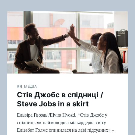
#Я_МЕДІА
Стів Джобс в спідниці /
Steve Jobs in a skirt
Ельвіра Гвоздь /Elvira Hvozd. «Стів Джобс у
спідниці: як наймолодша мільярдерка світу
Елізабет Голмс опинилася на лаві підсудних» –