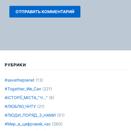
РУБРИКИ
#savetheplanet
(13)
#Together_We_Can
(221)
#іСТОРІЇ_МІСТА_"Ч…"
(8)
#ЛЮБЛЮ_ЧНТУ
(21)
#ЛЮДИ_ПОРЯД_З_НАМИ
(51)
#Мир_в_цифровий_час
(260)