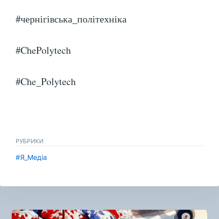
#чернігівська_політехніка
#ChePolytech
#Che_Polytech
РУБРИКИ
#Я_Медіа
Навигация