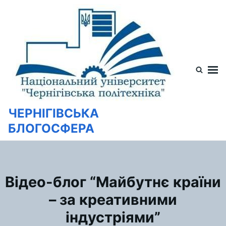
Перейти
Искать:
к
содержимому
ЧЕРНІГІВСЬКА
БЛОГОСФЕРА
Відео-блог “Майбутнє країни
– за креативними
індустріями”