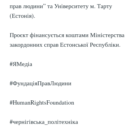
прав людини” та Університету м. Тарту
(Естонія).
Проєкт фінансується коштами Міністерства
закордонних справ Естонської Республіки.
#ЯМедіа
#ФундаціяПравЛюдини
#HumanRightsFoundation
#чернігівська_політехніка