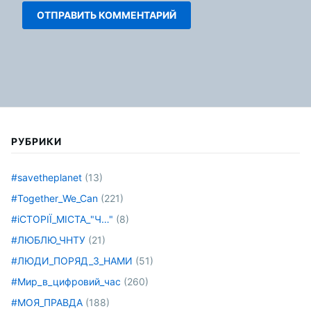
РУБРИКИ
#savetheplanet
(13)
#Together_We_Can
(221)
#іСТОРІЇ_МІСТА_"Ч…"
(8)
#ЛЮБЛЮ_ЧНТУ
(21)
#ЛЮДИ_ПОРЯД_З_НАМИ
(51)
#Мир_в_цифровий_час
(260)
#МОЯ_ПРАВДА
(188)