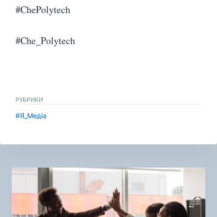
#ChePolytech
#Che_Polytech
РУБРИКИ
#Я_Медіа
Навигация
по
записям