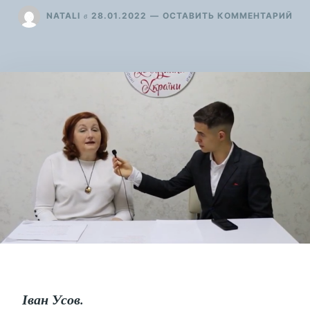
ДЛ
в
NATALI
28.01.2022
ОСТАВИТЬ КОММЕНТАРИЙ
ВІД
БЛ
“М
КР
–
ЗА
КР
ІНД
Іван Усов.