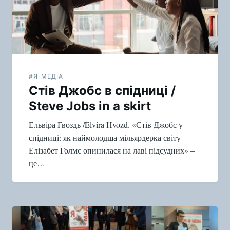
#Я_МЕДІА
Стів Джобс в спідниці /
Steve Jobs in a skirt
Ельвіра Гвоздь /Elvira Hvozd. «Стів Джобс у
спідниці: як наймолодша мільярдерка світу
Елізабет Голмс опинилася на лаві підсудних» –
це…