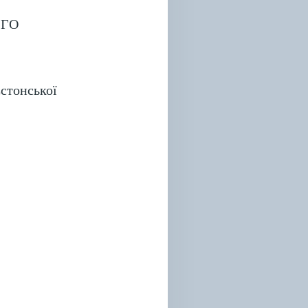
з ГО
стонської