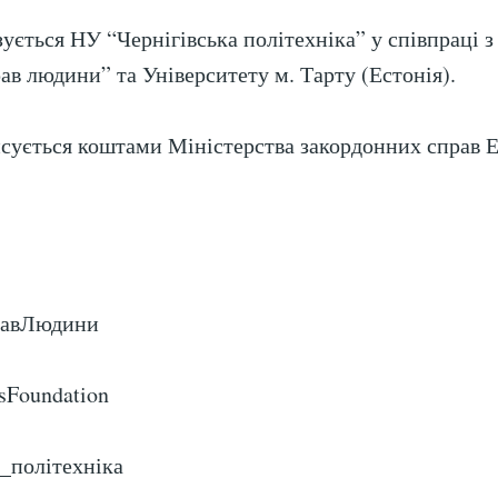
зується НУ “Чернігівська політехніка” у співпраці 
ав людини” та Університету м. Тарту (Естонія).
сується коштами Міністерства закордонних справ Е
равЛюдини
sFoundation
а_політехніка