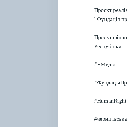
Проєкт реалі
“Фундація пр
Проєкт фінан
Республіки.
#ЯМедіа
#ФундаціяП
#HumanRight
#чернігівськ