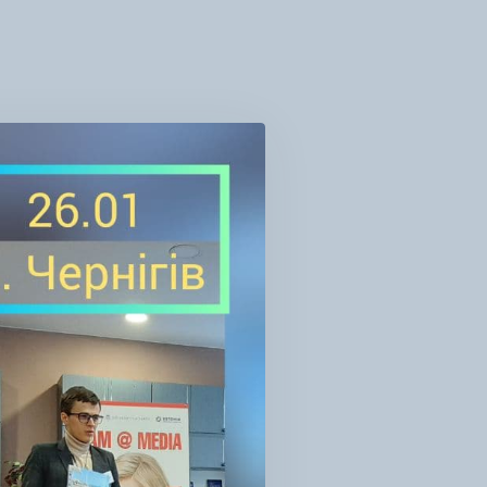
Я
ЕОЗВІТ
О
ОГ-
ФЕ
РТ-
АПІЯ
ІБ
МУНІКАЦІЇ
ЛАГОДЖЕННЯ
АЛОГУ
СЦЕВИХ
ОМАДАХ»