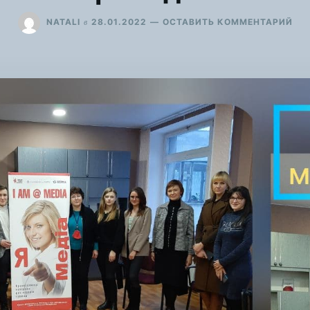
ДЛ
в
NATALI
28.01.2022
ОСТАВИТЬ КОММЕНТАРИЙ
ВІД
ПР
БЛ
КА
«А
ТЕР
ЯК
ЗАС
КО
ТА
НА
ДІ
В
МІ
ГР