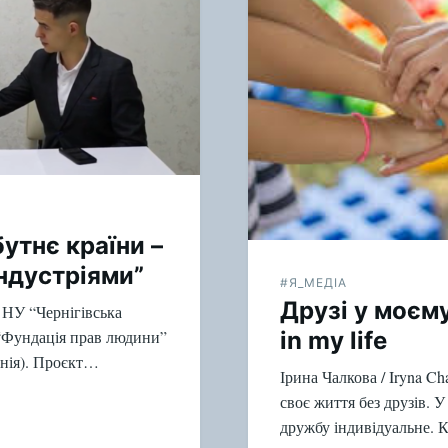
утнє країни –
ндустріями”
#Я_МЕДІА
Друзі у моєму
я НУ “Чернігівська
 “Фундація прав людини”
in my life
онія). Проєкт…
Ірина Чалкова / Iryna C
своє життя без друзів. 
дружбу індивідуальне. 