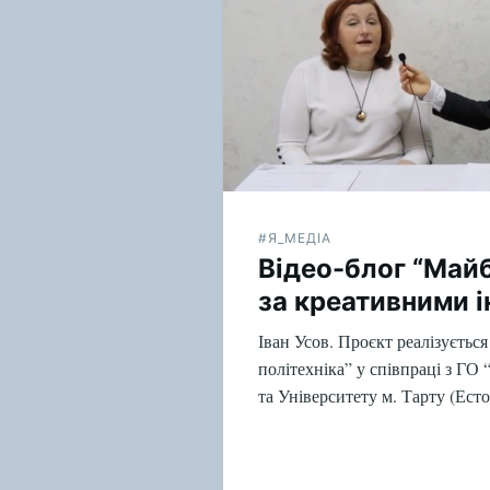
записям
#Я_МЕДІА
Відео-блог “Майб
за креативними і
Іван Усов. Проєкт реалізуєтьс
політехніка” у співпраці з ГО
та Університету м. Тарту (Ест