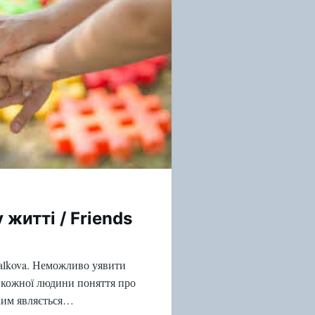
 житті / Friends
halkova. Неможливо уявити
У кожної людини поняття про
Ким являється…