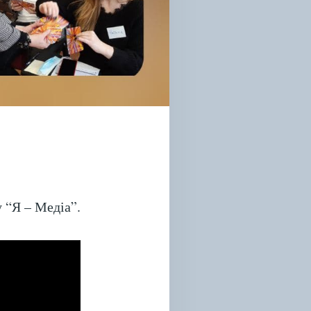
у “Я – Медіа”.