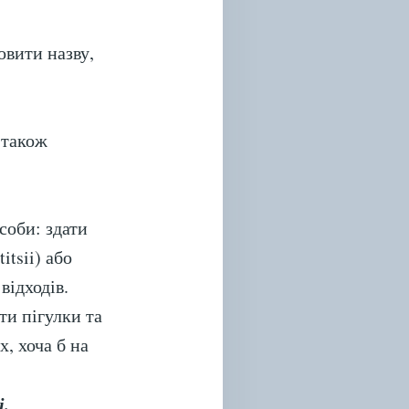
овити назву,
 також
соби: здати
itsii) або
відходів.
ти пігулки та
, хоча б на
і.