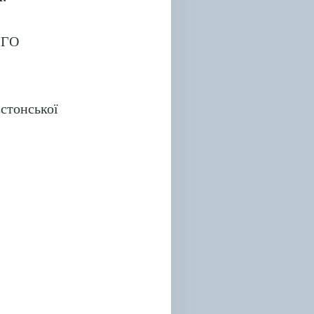
з ГО
стонської