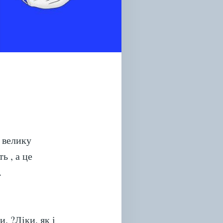
и велику
ь , а це
.
. ?Ліки, як і