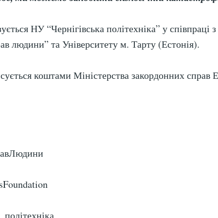
зується НУ “Чернігівська політехніка” у співпраці 
ав людини” та Університету м. Тарту (Естонія).
сується коштами Міністерства закордонних справ Е
равЛюдини
sFoundation
а_політехніка