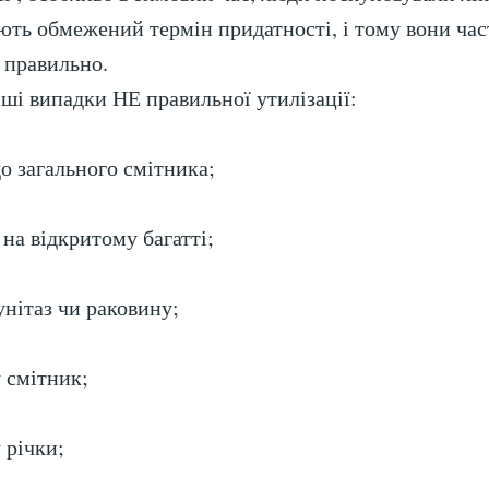
ють обмежений термін придатності, і тому вони час
 правильно.
і випадки НЕ правильноï утилізації:
о загального смітника;
на відкритому багатті;
унітаз чи раковину;
 смітник;
 річки;