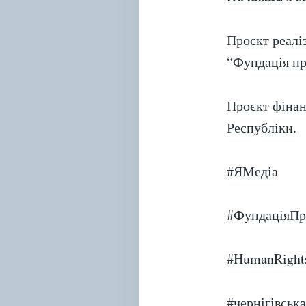
Проєкт реалі
“Фундація пр
Проєкт фінан
Республіки.
#ЯМедіа
#ФундаціяП
#HumanRight
#чернігівськ