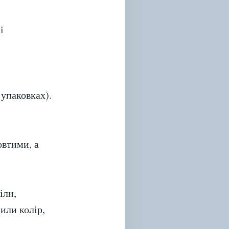
і
 упаковках).
овтими, а
іли,
или колір,