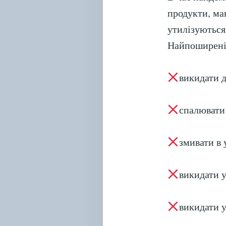
продукти, ма
утилізуються
Найпоширеніш
викидати д
спалювати 
змивати в 
викидати у
викидати у