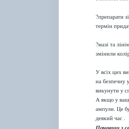
?препарати з
термін прида
?мазi та лiнi
змінили колір
У всіх цих ви
на безпечну у
викунути у сп
А якщо у ваш
ампули. Це б
деякий час .
Почавши з с