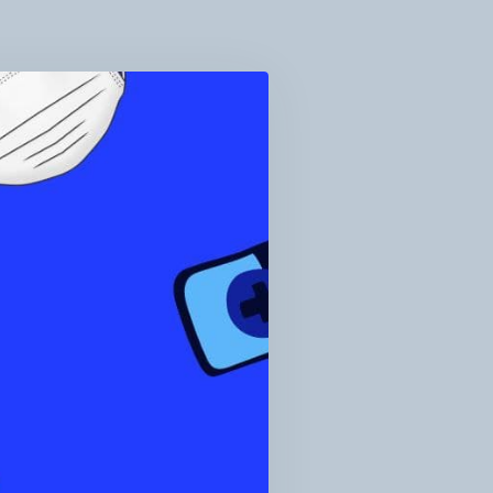
ГРОЗИ
ПРАВИЛЬНОЇ
ЛІЗАЦІЇ
СОК
КАРСЬКИХ
СОБІВ
С
НДЕМІЇ