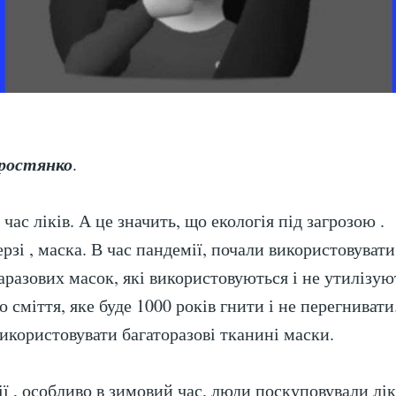
ростянко
.
 час ліків. А це значить, що екологія під загрозою .
рзі , маска. В час пандемії, почали використовуват
аразових масок, які використовуються і не утилізуют
о сміття, яке буде 1000 років гнити і не перегнивати
икористовувати багаторазові тканині маски.
ї , особливо в зимовий час, люди поскуповували ліки