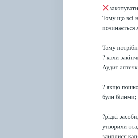
закопувати
Тому що всі н
починається 
Тому потрібно
? коли закінч
Аудит аптечки
? якщо пошко
були білими;
?рідкі засоби
утворили осад
злиплися кап