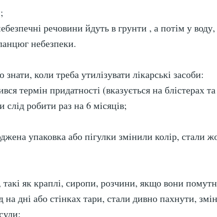
;
ебезпечні речовини йдуть в грунти , а потім у воду, 
ланцюг небезпеки.
 знати, коли треба утилізувати лікарські засоби:
ився термін придатності (вказується на блістерах та
 слід робити раз на 6 місяців;
джена упаковка або пігулки змiнили колір, стали ж
, такі як краплі, сиропи, розчини, якщо вони помутн
 на дні або стінках тари, стали дивно пахнути, змін
сули;