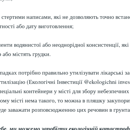
і стертими написами, які не дозволяють точно встан
тності або дату виготовлення;
менти водянистої або неоднорідної консистенції, які
 або містять грудки.
падках потрібно правильно утилізувати лікарські за
тилізацію (Екологічні Інвестиції @ekologichni invest
еціальні контейнери у місті для збору небезпечних 
ому місті нема такого, то можна в пляшку закупори
уде заважати розповсюдженню цих речовин в грунтах
ебе, ми можемо запобігти екологічній катастроф