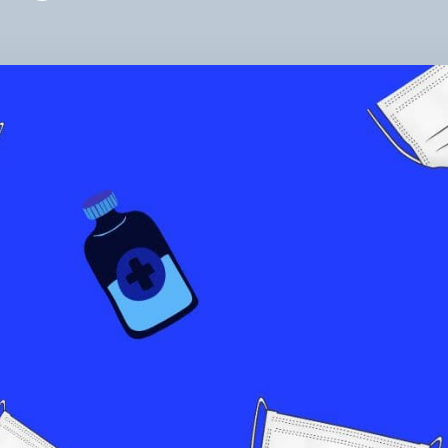
ЗА
НЕ
УТИ
МА
ТА
ЛІ
ЗА
ПІД
ЧА
ПА