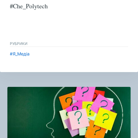
#Che_Polytech
РУБРИКИ
#Я_Медіа
Навигация
по
записям