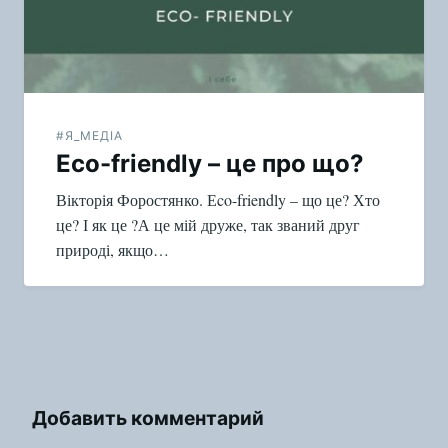
#Я_МЕДІА
Еco-friendly – це про що?
Вікторія Форостянко. Еco-friendly – що це? Хто
це? І як це ?А це мій друже, так званий друг
природі, якщо…
Добавить комментарий