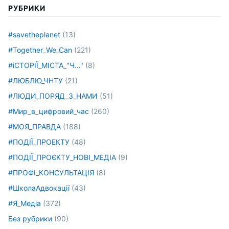
РУБРИКИ
#savetheplanet
(13)
#Together_We_Can
(221)
#іСТОРІЇ_МІСТА_"Ч…"
(8)
#ЛЮБЛЮ_ЧНТУ
(21)
#ЛЮДИ_ПОРЯД_З_НАМИ
(51)
#Мир_в_цифровий_час
(260)
#МОЯ_ПРАВДА
(188)
#ПОДІЇ_ПРОЕКТУ
(48)
#ПОДІЇ_ПРОЄКТУ_НОВІ_МЕДІА
(9)
#ПРОФІ_КОНСУЛЬТАЦІЯ
(8)
#ШколаАдвокації
(43)
#Я_Медіа
(372)
Без рубрики
(90)