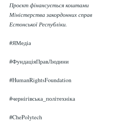
Проєкт фінансується коштами
Міністерства закордонних справ
Естонської Республіки.
#ЯМедіа
#ФундаціяПравЛюдини
#HumanRightsFoundation
#чернігівська_політехніка
#ChePolytech