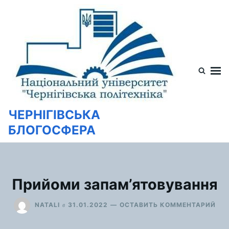
Перейти
Искать:
к
содержимому
ЧЕРНІГІВСЬКА
БЛОГОСФЕРА
Прийоми запам’ятовування
ДЛ
в
NATALI
31.01.2022
ОСТАВИТЬ КОММЕНТАРИЙ
ПР
ЗА