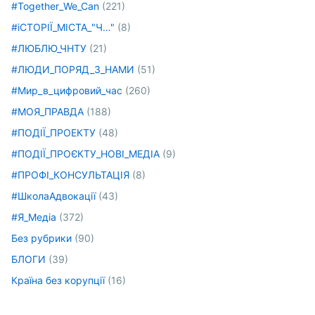
#Together_We_Can
(221)
#іСТОРІЇ_МІСТА_"Ч…"
(8)
#ЛЮБЛЮ_ЧНТУ
(21)
#ЛЮДИ_ПОРЯД_З_НАМИ
(51)
#Мир_в_цифровий_час
(260)
#МОЯ_ПРАВДА
(188)
#ПОДІЇ_ПРОЕКТУ
(48)
#ПОДІЇ_ПРОЄКТУ_НОВІ_МЕДІА
(9)
#ПРОФІ_КОНСУЛЬТАЦІЯ
(8)
#ШколаАдвокації
(43)
#Я_Медіа
(372)
Без рубрики
(90)
БЛОГИ
(39)
Країна без корупції
(16)