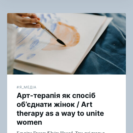
Навигация
по
записям
#Я_МЕДІА
Арт-терапія як спосіб
об’єднати жінок / Art
therapy as a way to unite
women
Ельвіра Гвоздь/Elvira Hvozd. Три дні тому я