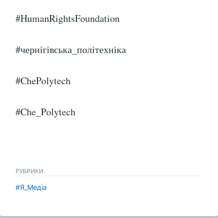
#HumanRightsFoundation
#чернігівська_політехніка
#ChePolytech
#Che_Polytech
РУБРИКИ
#Я_Медіа