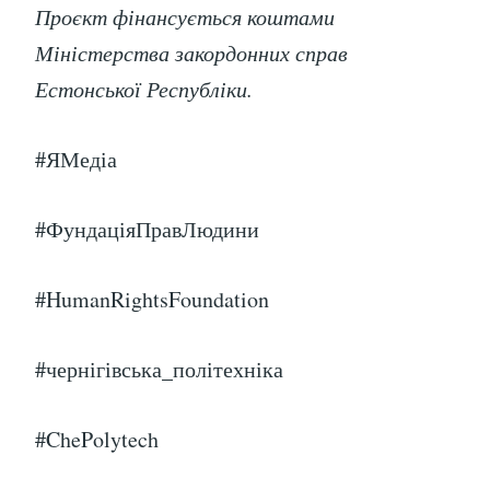
Проєкт фінансується коштами
Міністерства закордонних справ
Естонської Республіки.
#ЯМедіа
#ФундаціяПравЛюдини
#HumanRightsFoundation
#чернігівська_політехніка
#ChePolytech