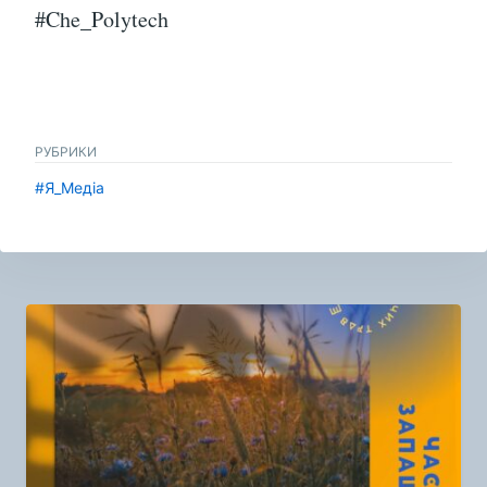
#Che_Polytech
РУБРИКИ
#Я_Медіа
Навигация
по
записям