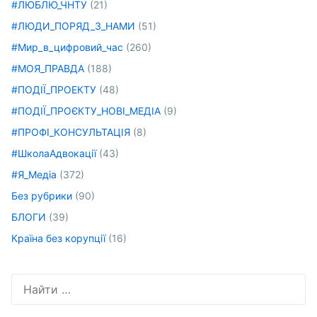
#ЛЮБЛЮ_ЧНТУ
(21)
#ЛЮДИ_ПОРЯД_З_НАМИ
(51)
#Мир_в_цифровий_час
(260)
#МОЯ_ПРАВДА
(188)
#ПОДІЇ_ПРОЕКТУ
(48)
#ПОДІЇ_ПРОЄКТУ_НОВІ_МЕДІА
(9)
#ПРОФІ_КОНСУЛЬТАЦІЯ
(8)
#ШколаАдвокації
(43)
#Я_Медіа
(372)
Без рубрики
(90)
БЛОГИ
(39)
Країна без корупції
(16)
Искать: