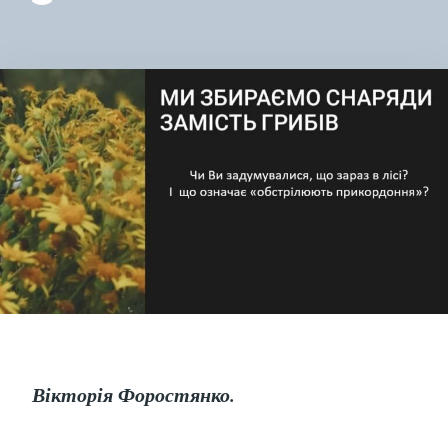
МИ
ЗБ
СН
ЗА
ГРИ
Вікторія Форостянко.