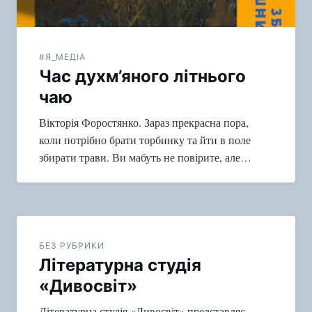
#Я_МЕДІА
Час духм’яного літнього
чаю
Вікторія Форостянко. Зараз прекрасна пора,
коли потрібно брати торбинку та йти в поле
збирати трави. Ви мабуть не повірите, але…
БЕЗ РУБРИКИ
Літературна студія
«Дивосвіт»
Літературна студія «Дивосвіт» представляє