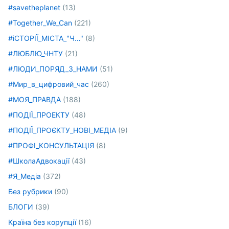
#savetheplanet
(13)
#Together_We_Can
(221)
#іСТОРІЇ_МІСТА_"Ч…"
(8)
#ЛЮБЛЮ_ЧНТУ
(21)
#ЛЮДИ_ПОРЯД_З_НАМИ
(51)
#Мир_в_цифровий_час
(260)
#МОЯ_ПРАВДА
(188)
#ПОДІЇ_ПРОЕКТУ
(48)
#ПОДІЇ_ПРОЄКТУ_НОВІ_МЕДІА
(9)
#ПРОФІ_КОНСУЛЬТАЦІЯ
(8)
#ШколаАдвокації
(43)
#Я_Медіа
(372)
Без рубрики
(90)
БЛОГИ
(39)
Країна без корупції
(16)