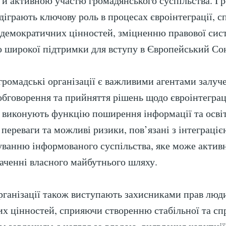
ле й активною участю громадянського суспільства. Г
ідіграють ключову роль в процесах євроінтеграції, 
емократичних цінностей, зміцненню правової сис
 широкої підтримки для вступу в Європейський Со
 громадські організації є важливими агентами залуч
обговорення та прийняття рішень щодо євроінтегра
 виконують функцію поширення інформації та осві
переваги та можливі ризики, пов’язані з інтеграціє
ванню інформованого суспільства, яке може актив
наченні власного майбутнього шляху.
рганізації також виступають захисниками прав люд
х цінностей, сприяючи створенню стабільної та сп