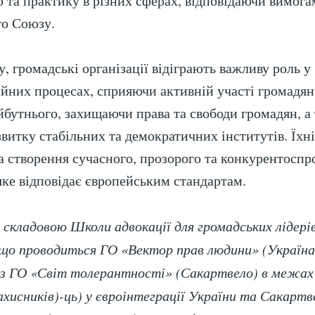
о та практику в різних сферах, відповідаючи вимога
го Союзу.
, громадські організації відіграють важливу роль у
ійних процесах, сприяючи активній участі громадян
йбутнього, захищаючи права та свободи громадян, а
витку стабільних та демократичних інститутів. Їхні
а створення сучасного, прозорого та конкурентосп
 яке відповідає європейським стандартам.
 складовою Школи адвокації для громадських лідерів
що проводиться ГО «Вектор прав людини» (Україна
з ГО «Світ толерантності» (Сакартвело) в межах
ахисників)-ць) у євроінтеграції України та Сакартв