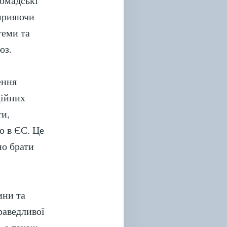
ромадські
сприяючи
теми та
юз.
ення
ційних
ти,
ю в ЄС. Це
но брати
ини та
раведливої