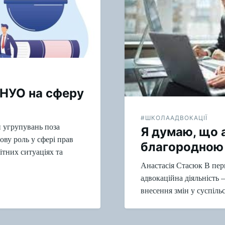
 НУО на сферу
#ШКОЛААДВОКАЦІЇ
 угрупувань поза
Я думаю, що 
ву роль у сфері прав
благородною
тних ситуаціях та
Анастасія Стасюк В пер
адвокаційна діяльність –
внесення змін у суспіль