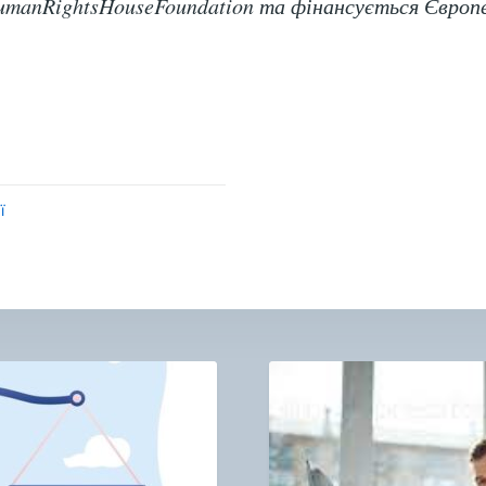
manRightsHouseFoundation та фінансується Європ
ї