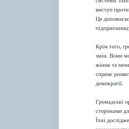
системи. Їхні
виступ проти
Це допомагає
підприємницт
Крім того, г
змін. Вони м
жінок та мен
сприяє розви
демократії.
Громадські о
сторонами дл
Їхні дослідж