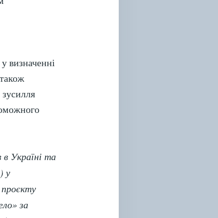
м
 у визначенні
 також
 зусилля
роможного
 в Україні та
) у
 проєкту
ело» за