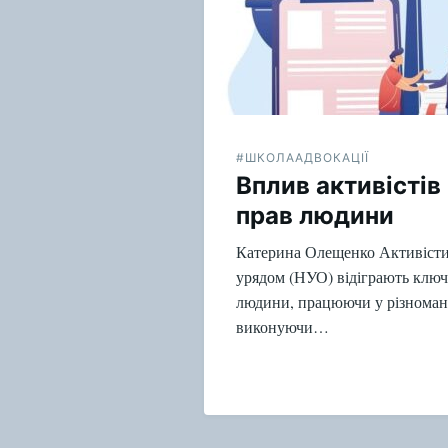
#ШКОЛААДВОКАЦІЇ
Вплив активістів
прав людини
Катерина Олещенко Активісти
урядом (НУО) відіграють ключо
людини, працюючи у різномані
виконуючи…