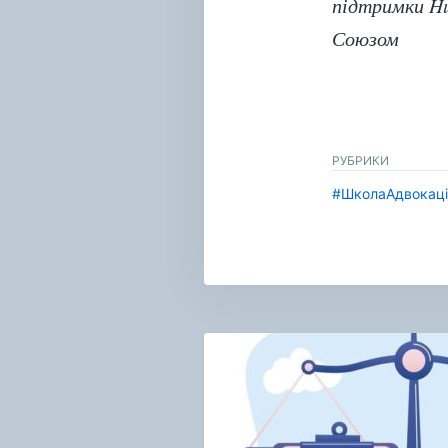
підтримки Hu
Союзом
РУБРИКИ
#ШколаАдвокаці
Навигация
по
записям