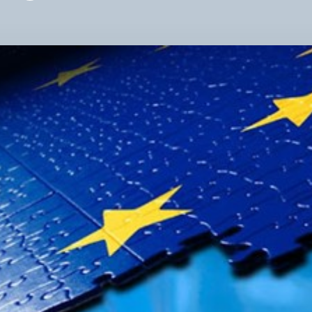
ОРГ
–
ЕФЕ
КА
СО
ЗМІ