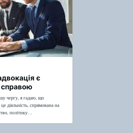
адвокація є
 справою
шу чергу, я гадаю, що
 це діяльність, спрямована на
ство, політику…