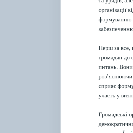
та урядів, а
організації в
формуванню д
забезпеченню
Перш за все,
громадян до 
питань. Вони
роз’яснюючи 
сприяє форму
участь у виз
Громадські о
демократични