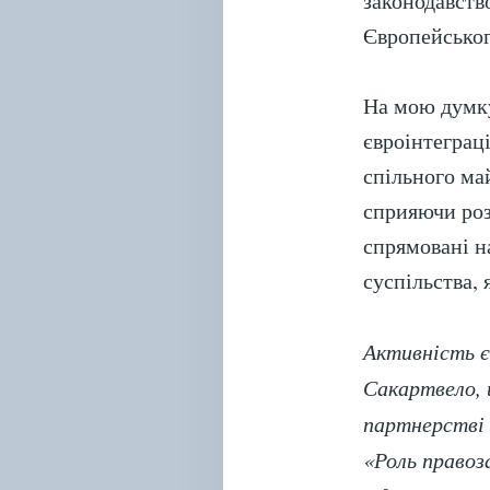
законодавств
Європейсько
На мою думку
євроінтеграц
спільного ма
сприяючи роз
спрямовані н
суспільства,
Активність є
Сакартвело, 
партнерстві 
«Роль правоз