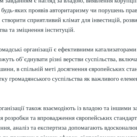
м завданням є нагляд за владою, виявлення корупції
 будь-яких проявів авторитаризму чи порушень прав
 створити сприятливий клімат для інвестицій, розв
ва та зміцнення інституцій.
ромадські організації є ефективними катализаторами
ожуть об’єднувати різні верстви суспільства, включ
шини, в спільній меті досягнення європейських стан
тку громадянського суспільства як важливого елеме
рганізації також взаємодіють із владою та іншими 
я розробки та впровадження європейських стандарт
ення, аналіз та експертиза допомагають вдосконалю