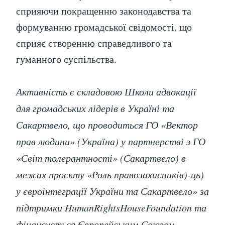
сприяючи покращенню законодавства та
формуванню громадської свідомості, що
сприяє створенню справедливого та
гуманного суспільства.
Активність є складовою Школи адвокації
для громадських лідерів в Україні та
Сакартвело, що проводиться ГО «Вектор
прав людини» (Україна) у партнерстві з ГО
«Світ толерантності» (Сакартвело) в
межах проєкту «Роль правозахисників)-ць)
у євроінтеграції України та Сакартвело» за
підтримки HumanRightsHouseFoundation та
фінансується Європейським Союзом