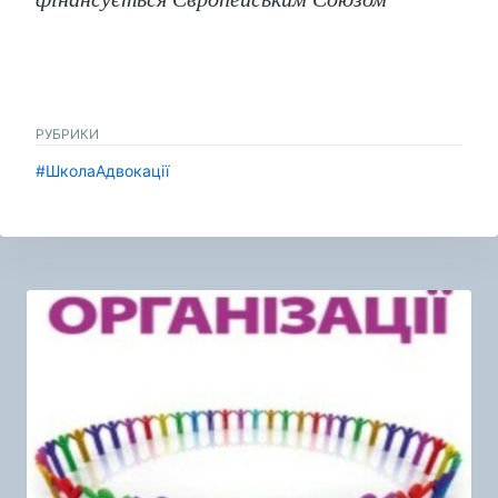
РУБРИКИ
#ШколаАдвокації
Навигация
по
записям