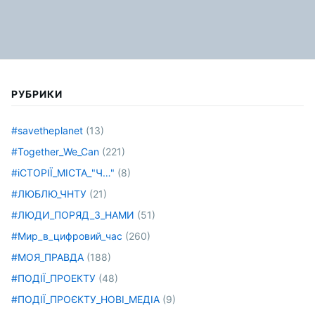
РУБРИКИ
#savetheplanet
(13)
#Together_We_Can
(221)
#іСТОРІЇ_МІСТА_"Ч…"
(8)
#ЛЮБЛЮ_ЧНТУ
(21)
#ЛЮДИ_ПОРЯД_З_НАМИ
(51)
#Мир_в_цифровий_час
(260)
#МОЯ_ПРАВДА
(188)
#ПОДІЇ_ПРОЕКТУ
(48)
#ПОДІЇ_ПРОЄКТУ_НОВІ_МЕДІА
(9)