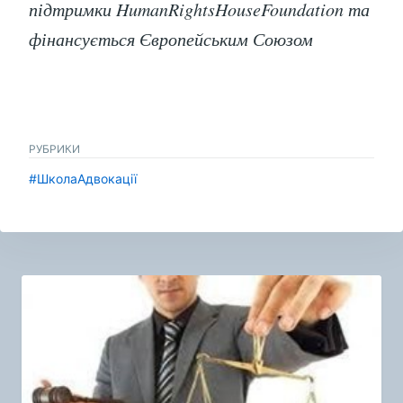
підтримки HumanRightsHouseFoundation та
фінансується Європейським Союзом
РУБРИКИ
#ШколаАдвокації
Навигация
по
записям