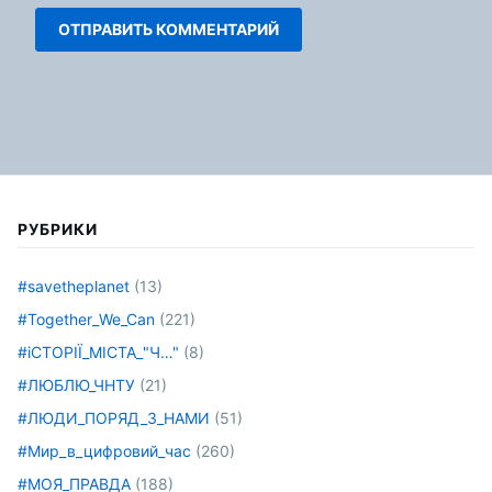
РУБРИКИ
#savetheplanet
(13)
#Together_We_Can
(221)
#іСТОРІЇ_МІСТА_"Ч…"
(8)
#ЛЮБЛЮ_ЧНТУ
(21)
#ЛЮДИ_ПОРЯД_З_НАМИ
(51)
#Мир_в_цифровий_час
(260)
#МОЯ_ПРАВДА
(188)