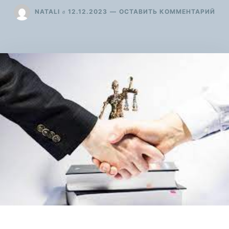
ДЛ
в
NATALI
12.12.2023
ОСТАВИТЬ КОММЕНТАРИЙ
ЯК
АД
ДІЯ
ВП
НА
ЕФЕ
ПРА
ДО