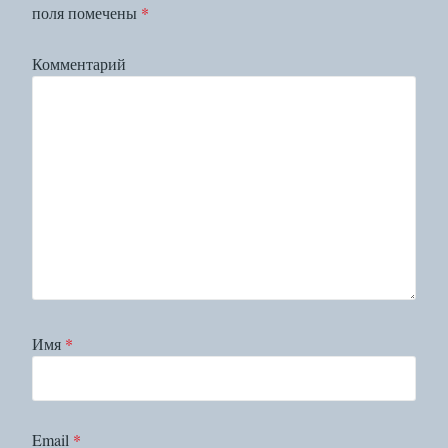
поля помечены
*
Комментарий
Имя
*
Email
*