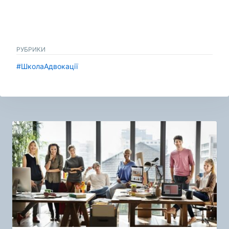
РУБРИКИ
#ШколаАдвокації
Навигация
по
записям