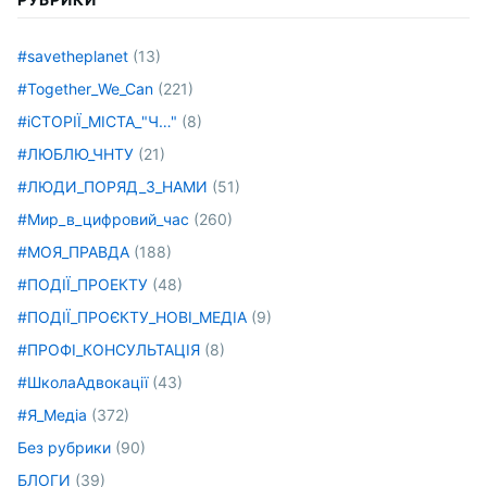
#savetheplanet
(13)
#Together_We_Can
(221)
#іСТОРІЇ_МІСТА_"Ч…"
(8)
#ЛЮБЛЮ_ЧНТУ
(21)
#ЛЮДИ_ПОРЯД_З_НАМИ
(51)
#Мир_в_цифровий_час
(260)
#МОЯ_ПРАВДА
(188)
#ПОДІЇ_ПРОЕКТУ
(48)
#ПОДІЇ_ПРОЄКТУ_НОВІ_МЕДІА
(9)
#ПРОФІ_КОНСУЛЬТАЦІЯ
(8)
#ШколаАдвокації
(43)
#Я_Медіа
(372)
Без рубрики
(90)
БЛОГИ
(39)