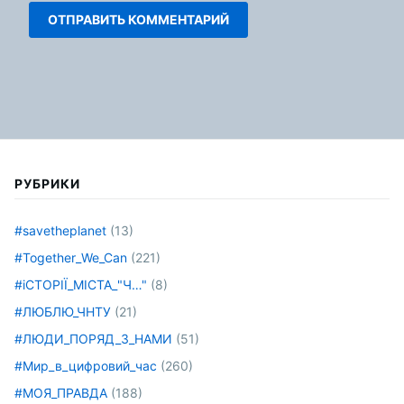
РУБРИКИ
#savetheplanet
(13)
#Together_We_Can
(221)
#іСТОРІЇ_МІСТА_"Ч…"
(8)
#ЛЮБЛЮ_ЧНТУ
(21)
#ЛЮДИ_ПОРЯД_З_НАМИ
(51)
#Мир_в_цифровий_час
(260)
#МОЯ_ПРАВДА
(188)