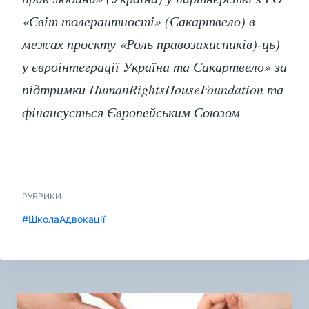
«Світ толерантності» (Сакартвело) в
межах проєкту «Роль правозахисників)-ць)
у євроінтеграції України та Сакартвело» за
підтримки HumanRightsHouseFoundation та
фінансується Європейським Союзом
РУБРИКИ
#ШколаАдвокації
Навигация