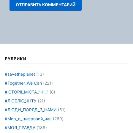
РУБРИКИ
#savetheplanet
(13)
#Together_We_Can
(221)
#іСТОРІЇ_МІСТА_"Ч…"
(8)
#ЛЮБЛЮ_ЧНТУ
(21)
#ЛЮДИ_ПОРЯД_З_НАМИ
(51)
#Мир_в_цифровий_час
(260)
#МОЯ_ПРАВДА
(188)