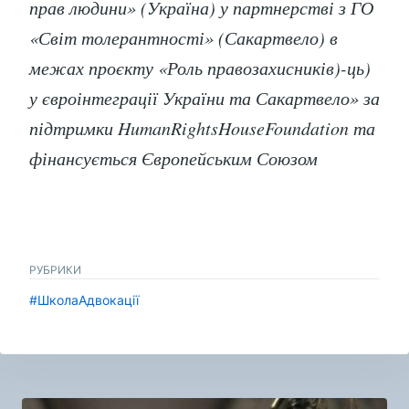
прав людини» (Україна) у партнерстві з ГО
«Світ толерантності» (Сакартвело) в
межах проєкту «Роль правозахисників)-ць)
у євроінтеграції України та Сакартвело» за
підтримки HumanRightsHouseFoundation та
фінансується Європейським Союзом
РУБРИКИ
#ШколаАдвокації
Навигация