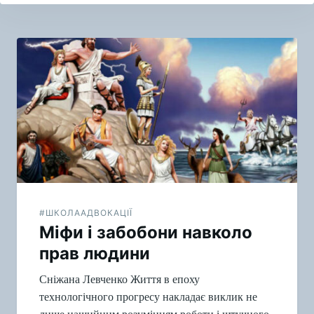
Навигация
по
записям
#ШКОЛААДВОКАЦІЇ
Міфи і забобони навколо
прав людини
Сніжана Левченко Життя в епоху
технологічного прогресу накладає виклик не
лише нашийним розумінням роботи і штучного