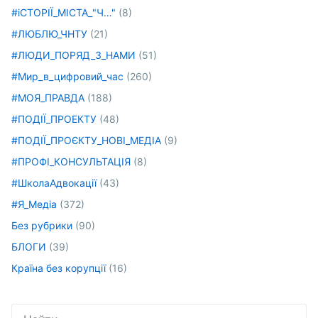
#іСТОРІЇ_МІСТА_"Ч…"
(8)
#ЛЮБЛЮ_ЧНТУ
(21)
#ЛЮДИ_ПОРЯД_З_НАМИ
(51)
#Мир_в_цифровий_час
(260)
#МОЯ_ПРАВДА
(188)
#ПОДІЇ_ПРОЕКТУ
(48)
#ПОДІЇ_ПРОЄКТУ_НОВІ_МЕДІА
(9)
#ПРОФІ_КОНСУЛЬТАЦІЯ
(8)
#ШколаАдвокації
(43)
#Я_Медіа
(372)
Без рубрики
(90)
БЛОГИ
(39)
Країна без корупції
(16)
Искать: