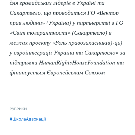
для громадських лідерів в Україні та
Сакартвело, що проводиться ГО «Вектор
прав людини» (Україна) у партнерстві з ГО
«Світ толерантності» (Сакартвело) в
межах проєкту «Роль правозахисників)-ць)
у євроінтеграції України та Сакартвело» за
підтримки HumanRightsHouseFoundation та
фінансується Європейським Союзом
РУБРИКИ
#ШколаАдвокації