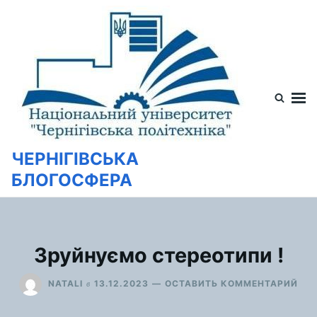
Перейти
Искать:
к
содержимому
ЧЕРНІГІВСЬКА
БЛОГОСФЕРА
Зруйнуємо стереотипи !
ДЛ
в
NATALI
13.12.2023
ОСТАВИТЬ КОММЕНТАРИЙ
ЗР
СТ