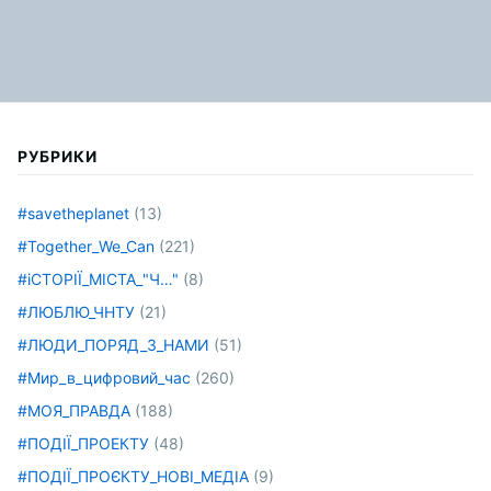
РУБРИКИ
#savetheplanet
(13)
#Together_We_Can
(221)
#іСТОРІЇ_МІСТА_"Ч…"
(8)
#ЛЮБЛЮ_ЧНТУ
(21)
#ЛЮДИ_ПОРЯД_З_НАМИ
(51)
#Мир_в_цифровий_час
(260)
#МОЯ_ПРАВДА
(188)
#ПОДІЇ_ПРОЕКТУ
(48)
#ПОДІЇ_ПРОЄКТУ_НОВІ_МЕДІА
(9)