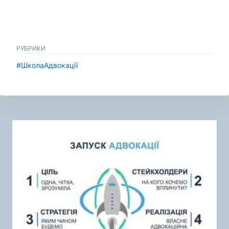
РУБРИКИ
#ШколаАдвокації
Навигация
по
записям