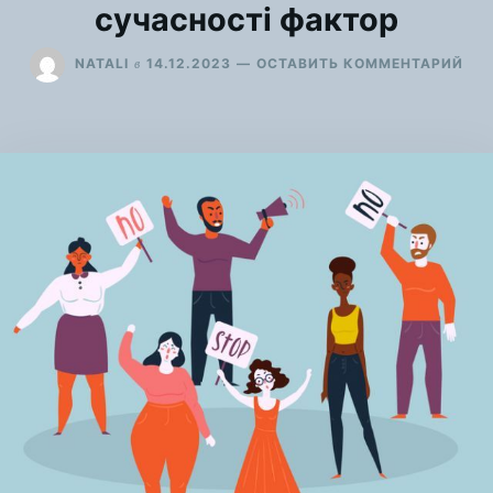
сучасності фактор
ДЛ
в
NATALI
14.12.2023
ОСТАВИТЬ КОММЕНТАРИЙ
АК
У
СФЕ
ПР
ЛЮ
ТА
РО
НЕ
ОРГ
–
ВА
ДЛ
СУ
ФА