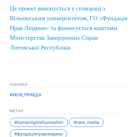
Це проект виконується у співпраці з
Вільнюським университе́том, ГО «Фундація
Прав Людини» та фінансується коштами
Міністерства Закордонних Справ
Литовської Республіки.
РУБРИКИ
#МОЯ_ПРАВДА
МЕТКИ
#humanrightsfoundation
#new_media
#фундаціяправлюдини