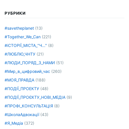
РУБРИКИ
#savetheplanet
(13)
#Together_We_Can
(221)
#іСТОРІЇ_МІСТА_"Ч…"
(8)
#ЛЮБЛЮ_ЧНТУ
(21)
#ЛЮДИ_ПОРЯД_З_НАМИ
(51)
#Мир_в_цифровий_час
(260)
#МОЯ_ПРАВДА
(188)
#ПОДІЇ_ПРОЕКТУ
(48)
#ПОДІЇ_ПРОЄКТУ_НОВІ_МЕДІА
(9)
#ПРОФІ_КОНСУЛЬТАЦІЯ
(8)
#ШколаАдвокації
(43)
#Я_Медіа
(372)