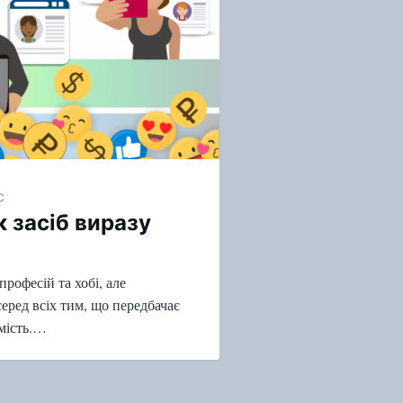
С
 засіб виразу
і
рофесій та хобі, але
серед всіх тим, що передбачає
омість.…