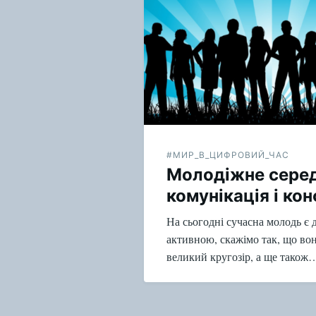
записям
#МИР_В_ЦИФРОВИЙ_ЧАС
Молодіжне сере
комунікація і ко
На сьогодні сучасна молодь є 
активною, скажімо так, що вон
великий кругозір, а ще також