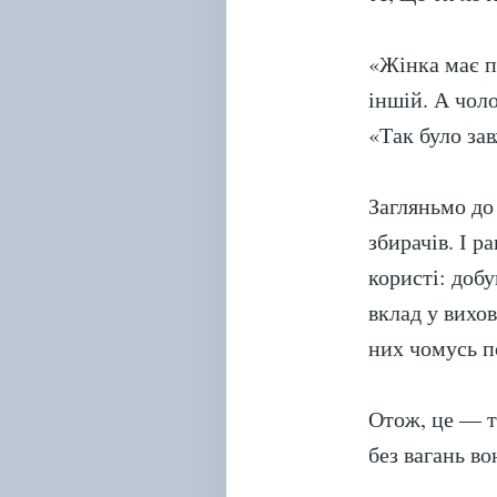
«Жінка має п
іншій. А чоло
«Так було за
Загляньмо до
збирачів. І 
користі: доб
вклад у вихо
них чомусь п
Отож, це — ті
без вагань в