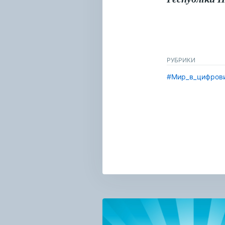
РУБРИКИ
#Мир_в_цифров
Навигация
по