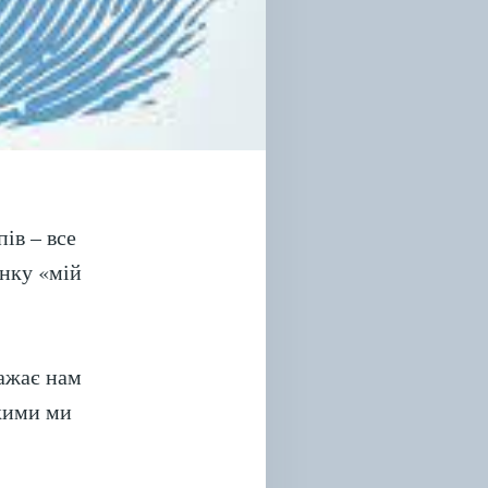
ів – все
нку «мій
важає нам
кими ми