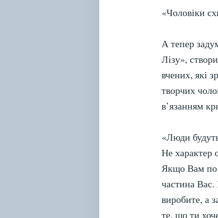
«Чоловіки схи
А тепер заду
Лізу», створ
вчених, які 
творчих чоло
в’язанням кр
«Люди будуть
Не характер с
Якщо Вам по 
частина Вас.
виробите, а 
те, що ти хоч