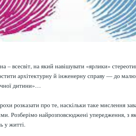
а – всесвіт, на який навішувати «ярлики» стереотип
остити архітектурну й інженерну справу — до малю
ічної дитини»…
трохи розказати про те, наскільки таке мислення за
ми. Розберімо найрозповсюджені упередження, з я
ь у житті.