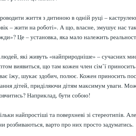
роводити життя з дитиною в одній руці – каструле
вік – жити на роботі». А що, власне, змушує нас та
вжди»? Це – установка, яка мало належить реальност
 людей, які живуть «найприродніше» – сучасних ми
раптом виявиться, що там кожен член сім’ї приноси
уває їжу, шукає здобич, полює. Кожен приносить по
вання дітей, приділяючи дітям максимум уваги. Мож
овчитись? Наприклад, бути собою!
льки найпростіші та поверхневі зі стереотипів. Але
они розбиваються, варто про них просто задуматись.