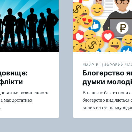
#МИР_В_ЦИФРОВИЙ_ЧА
довище:
Блогерство як
нфлікти
думки молод
достатньо розвиненою та
В наш час багато нових п
а має достатньо
блогерство виділяється 
…
вплив на суспільну від