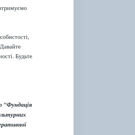
 отримуємо
особистості,
 Давайте
ості. Будьте
єю “Фундація
ультурних
еративної