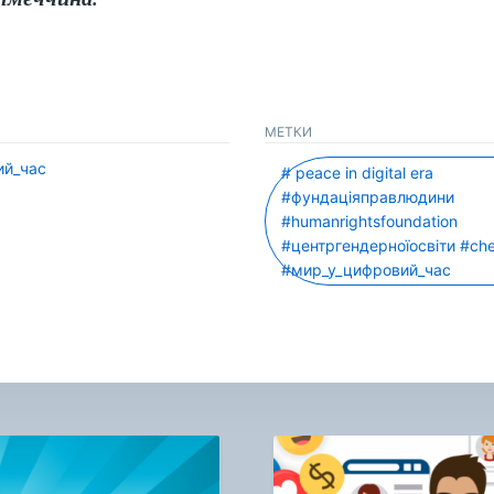
МЕТКИ
ий_час
# peace in digital era
#фундаціяправлюдини
#humanrightsfoundation
#центргендерноїосвіти #che
#мир_у_цифровий_час