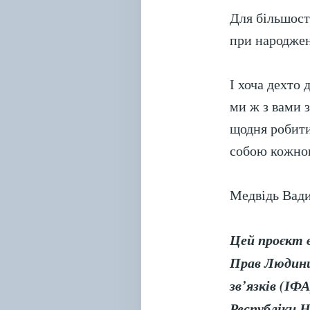
Для більшост
при народженн
І хоча дехто 
ми ж з вами з
щодня робити
собою кожног
Медвідь Вад
Цей проєкт в
Прав Людини
зв’язків (І
Республіки 