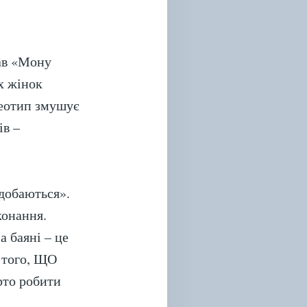
сав «Мону
х жінок
реотип змушує
ів –
одобаються».
конання.
а баяні – це
 того, ЩО
рто робити