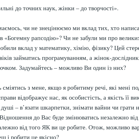
льні до точних наук, жінки – до творчості».
маємось, чи не знецінюємо ми вклад тих, хто напи
ив «Богемну рапсодію»? Чи не забули ми про велики
зробили вклад у математику, хімію, фізику? Цей сте
віків займатись програмуванням, а жінок-дослідник
ючком. Задумайтесь – можливо Ви один із них?
 сміятись з мене, якщо я робитиму речі, які мені п
прави відображує нас, як особистість, а якість її ви
душі – в’язати шкарпетки, знімати вайни чи грати н
 Відношення до Вас буде змінюватись незалежно від
залежно від того ЯК ви це робите. Отож, можливо ва
еш і робити це якісно?