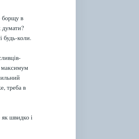
ю борщу в
к думати?
і будь-коли.
сливців-
ть максимум
сильний
е, треба в
 як швидко і