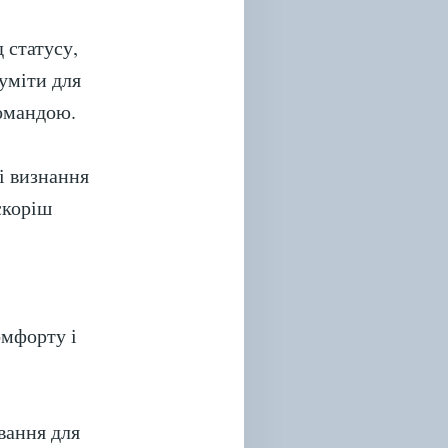
 статусу,
уміти для
командою.
і визнання
скоріш
омфорту і
вання для