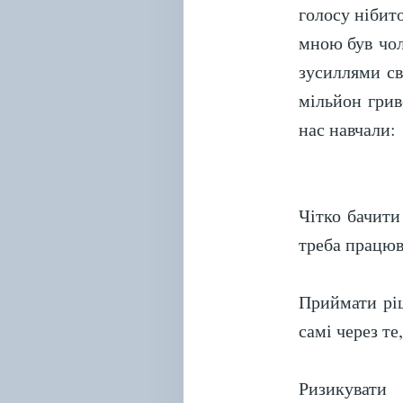
голосу нібит
мною був чол
зусиллями св
мільйон грив
нас навчали:
Чітко бачити 
треба працюв
Приймати ріш
самі через т
Ризикувати