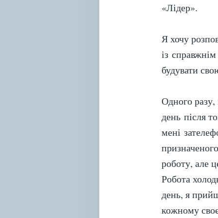
«Лідер».
Я хочу розпо
із справжнім
будувати сво
Одного разу,
день після то
мені зателеф
призначеного
роботу, але ц
Робота холод
день, я прийш
кожному своє