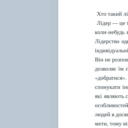
Хто такий лі
Лідер — це 
коли-небудь
Лідерство од
індивідуальн
Він не розпо
дозволяє їм 
«добратися».
спонукати ін
які являють 
особливостей
людей в дося
мети, тому в