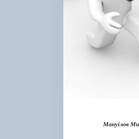
Мануілов Ми