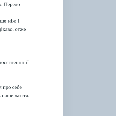
ю. Передо
ьше ніж 1
ікаво, отже
досягнення її
 про себе
ь наше життя.