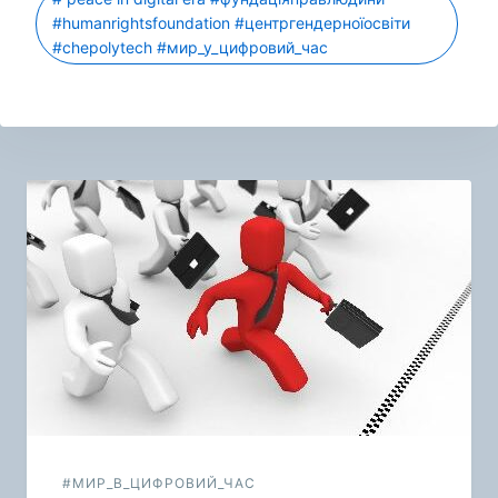
#humanrightsfoundation #центргендерноїосвіти
#chepolytech #мир_у_цифровий_час
Навигация
по
записям
#МИР_В_ЦИФРОВИЙ_ЧАС