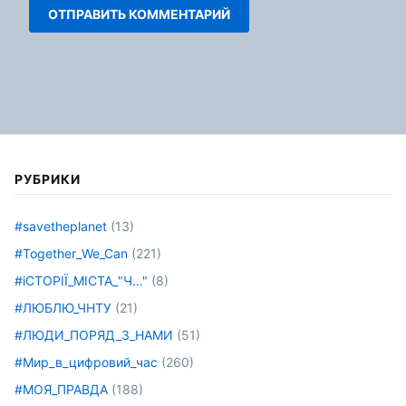
РУБРИКИ
#savetheplanet
(13)
#Together_We_Can
(221)
#іСТОРІЇ_МІСТА_"Ч…"
(8)
#ЛЮБЛЮ_ЧНТУ
(21)
#ЛЮДИ_ПОРЯД_З_НАМИ
(51)
#Мир_в_цифровий_час
(260)
#МОЯ_ПРАВДА
(188)