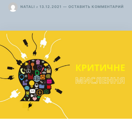
ДЛ
в
NATALI
13.12.2021
ОСТАВИТЬ КОММЕНТАРИЙ
КР
МИС
ПРИ
ЯК
РОЗ
ЗН
ДЛ
ЛІД